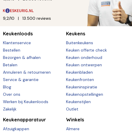
9,2/10
13.500 reviews
Keukenloods
Keukens
Klantenservice
Buitenkeukens
Bestellen
Keuken offerte check
Bezorgen & afhalen
Keuken onderhoud
Betalen
Keuken ontwerpen
Annuleren & retourneren
Keukenbladen
Service & garantie
Keukenfronten
Blog
Keukeninspiratie
Over ons
Keukenopstellingen
Werken bij Keukenloods
Keukenstijlen
Zakelijk
Outlet
Keukenapparatuur
Winkels
Afzuigkappen
Almere