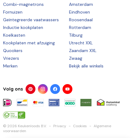
Combi-magnetrons
Amsterdam
Fornuizen
Eindhoven
Geïntegreerde vaatwassers
Roosendaal
Inductie kookplaten
Rotterdam
Koelkasten
Tilburg
Kookplaten met afzuiging
Utrecht XXL
Quookers
Zaandam XXL
Vriezers
Zwaag
Merken
Bekijk alle winkels
Volg ons
© 2026 Keukenloods B.V.
Privacy
Cookies
Algemene
voorwaarden