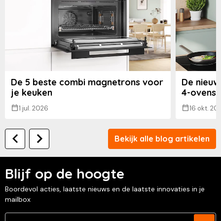
De 5 beste combi magnetrons voor
De nieuw
je keuken
4-ovens
1 jul. 2026
16 okt. 20
Bekijk alle blog artikelen
Blijf op de hoogte
Boordevol acties, laatste nieuws en de laatste innovaties in je
mailbox