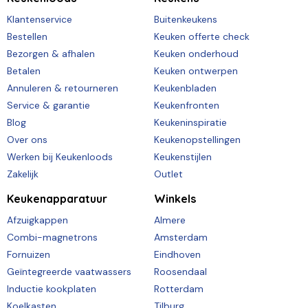
Klantenservice
Buitenkeukens
Bestellen
Keuken offerte check
Bezorgen & afhalen
Keuken onderhoud
Betalen
Keuken ontwerpen
Annuleren & retourneren
Keukenbladen
Service & garantie
Keukenfronten
Blog
Keukeninspiratie
Over ons
Keukenopstellingen
Werken bij Keukenloods
Keukenstijlen
Zakelijk
Outlet
Keukenapparatuur
Winkels
Afzuigkappen
Almere
Combi-magnetrons
Amsterdam
Fornuizen
Eindhoven
Geïntegreerde vaatwassers
Roosendaal
Inductie kookplaten
Rotterdam
Koelkasten
Tilburg