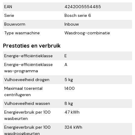
EAN
4242005554485
Serie
Bosch serie 6
Bouwvorm
Inbouw
Type wasmachine
Wasdroog-combinatie
Prestaties en verbruik
Energie-efficiëntieklasse
E
Energie-efficiëntieklasse
A
was-programma
Vulhoeveelheid drogen
5 kg
Maximaal toerental
1400
centrifugeren
Vulhoeveelheid wassen
8 kg
Energieverbruik per 100
47 kWh
wasbeurten
Energieverbruik per 100
324 kWh
wasdroogbeurten