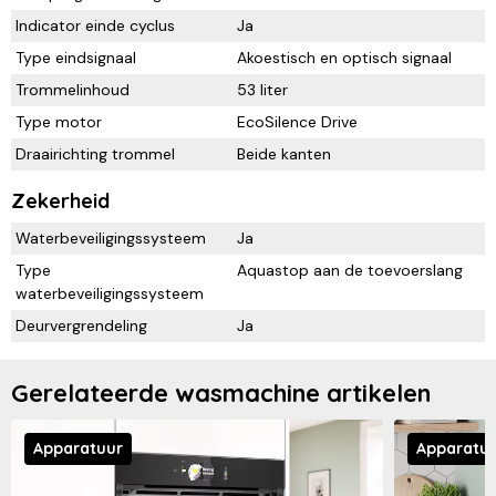
Indicator einde cyclus
Ja
Type eindsignaal
Akoestisch en optisch signaal
Trommelinhoud
53 liter
Type motor
EcoSilence Drive
Draairichting trommel
Beide kanten
Zekerheid
Waterbeveiligingssysteem
Ja
Type
Aquastop aan de toevoerslang
waterbeveiligingssysteem
Deurvergrendeling
Ja
Gerelateerde wasmachine artikelen
Apparatuur
Apparatu