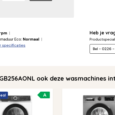
Heb je vr
 rpm
maduur Eco:
Normaal
Productspecial
 specificaties
Bel - 0226 
GB256AONL ook deze wasmachines int
A
deal