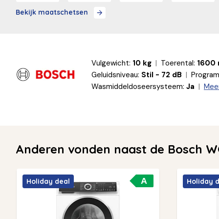
Bekijk maatschetsen
Vulgewicht:
10 kg
Toerental:
1600
Geluidsniveau:
Stil - 72 dB
Program
Wasmiddeldoseersysteem:
Ja
Meer
Anderen vonden naast de Bosch W
A
Holiday deal
Holiday 