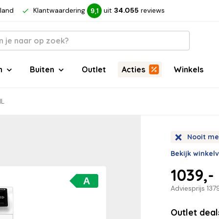
rland
Klantwaardering
uit
34.055
reviews
9,1
n
Buiten
Outlet
Acties
Winkels
NL
Nooit me
Bekijk winkel
1039,-
A
Adviesprijs
137
Outlet dea