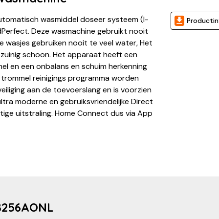
tomatisch wasmiddel doseer systeem (I-
Productin
Perfect. Deze wasmachine gebruikt nooit
e wasjes gebruiken nooit te veel water, Het
zuinig schoon. Het apparaat heeft een
mel en een onbalans en schuim herkenning
n trommel reinigings programma worden
liging aan de toevoerslang en is voorzien
tra moderne en gebruiksvriendelijke Direct
ige uitstraling. Home Connect dus via App
GB256AONL