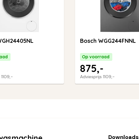
WGH24405NL
Bosch WGG244FNNL
raad
Op voorraad
875,-
s
1109,-
Adviesprijs
1109,-
wasmachine
Downloads