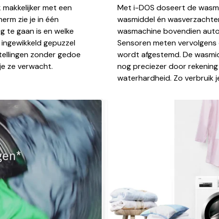
akkelijker met een
Met i-DOS doseert de wasma
erm zie je in één
wasmiddel én wasverzachter.
g te gaan is en welke
wasmachine bovendien auto
f ingewikkeld gepuzzel
Sensoren meten vervolgens 
stellingen zonder gedoe
wordt afgestemd. De wasmi
 je ze verwacht.
nog preciezer door rekenin
waterhardheid. Zo verbruik j