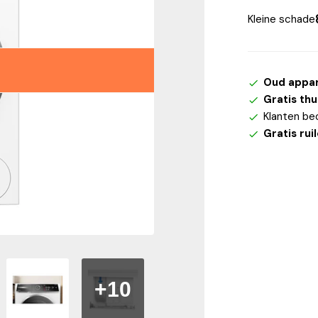
Kleine schade
Oud appa
Gratis th
Klanten be
Gratis rui
+10