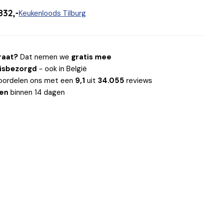
832,-
Keukenloods Tilburg
raat?
Dat nemen we
gratis mee
uisbezorgd
- ook in België
oordelen ons met een
9,1
uit
34.055
reviews
len
binnen 14 dagen