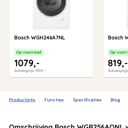
Bosch WGH246A7NL
Bosch 
Op voorraad
Op voor
1079,-
819,-
Adviesprijs
1159,-
Adviesprij
Productinfo
Functies
Specificaties
Blog
Omschrijving Bosch WGB256AONL 