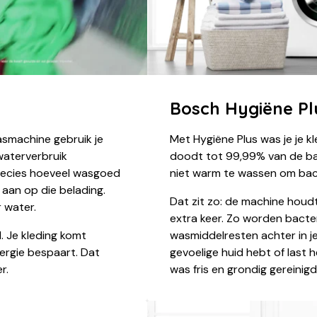
Bosch Hygiëne Pl
machine gebruik je
Met Hygiëne Plus was je je 
waterverbruik
doodt tot 99,99% van de bac
recies hoeveel wasgoed
niet warm te wassen om bac
 aan op die belading.
Dat zit zo: de machine hou
 water.
extra keer. Zo worden bacter
l. Je kleding komt
wasmiddelresten achter in je
nergie bespaart. Dat
gevoelige huid hebt of last he
r.
was fris en grondig gereinigd