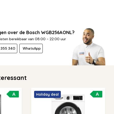
agen over de Bosch WGB256AONL?
isten bereikbaar van 08:00 - 22:00 uur
- 355 340
WhatsApp
eressant
A
A
Holiday deal