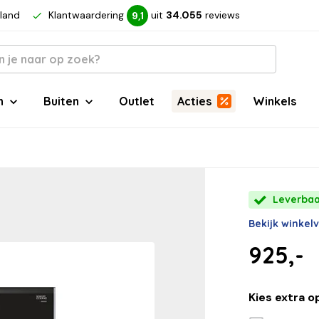
rland
Klantwaardering
uit
34.055
reviews
9,1
n
Buiten
Outlet
Acties
Winkels
Leverbaa
Bekijk winkel
925,-
Kies extra o