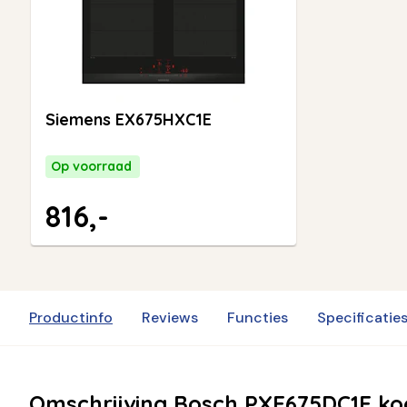
Siemens EX675HXC1E
Op voorraad
816,-
Productinfo
Reviews
Functies
Specificatie
Omschrijving Bosch PXE675DC1E ko