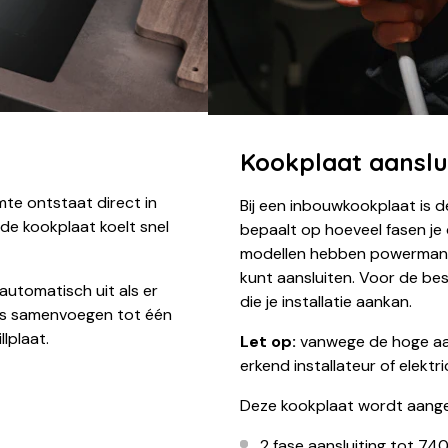
Kookplaat aanslu
rmte ontstaat direct in
Bij een inbouwkookplaat is d
n de kookplaat koelt snel
bepaalt op hoeveel fasen je
modellen hebben powermana
kunt aansluiten. Voor de be
utomatisch uit als er
die je installatie aankan.
nes samenvoegen tot één
lplaat.
Let op:
vanwege de hoge aan
erkend installateur of elekt
Deze kookplaat wordt aange
2 fase aansluiting tot 74