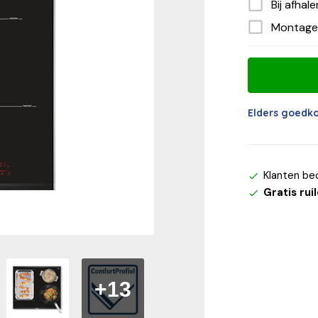
Bij afhal
Montage
Elders goedk
Klanten be
Gratis rui
+13