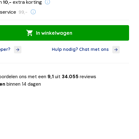
en
extra korting
10,-
service
99,-
In winkelwagen
oper?
Hulp nodig? Chat met ons
oordelen ons met een
9,1
uit
34.055
reviews
len
binnen 14 dagen