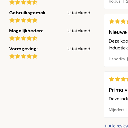
Kobus
2
Gebruiksgemak:
Uitstekend
Mogelijkheden:
Uitstekend
Nieuwe
Deze koo
inductie
Vormgeving:
Uitstekend
Hendriks
Prima v
Deze indu
Mijndert
Alle revie