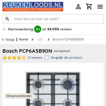
Klantwaardering
uit
34.055
reviews
9,1
Home
Bosch PCP6A5B90N
Vorige
Bosch PCP6A5B90N
kookplaat
3 reviews
Vergelijk dit product
Showroommodel