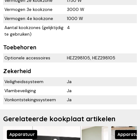
Vermogen 2e kookzone
1750 W
Vermogen 3e kookzone
3000 W
Vermogen 4e kookzone
1000 W
Aantal kookzones (gelijktijdig
4
te gebruiken)
Toebehoren
Optionele accessoires
HEZ298105, HEZ298105
Zekerheid
Veiligheidssysteem
Ja
Vlambeveiliging
Ja
Vonkontstekingssysteem
Ja
Gerelateerde kookplaat artikelen
Apparatuur
Apparatu