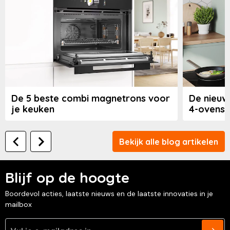
De 5 beste combi magnetrons voor
De nieuw
je keuken
4-ovens
Bekijk alle blog artikelen
Blijf op de hoogte
Boordevol acties, laatste nieuws en de laatste innovaties in je
mailbox