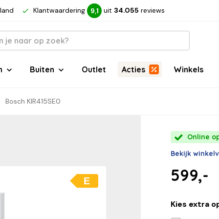
rland
Klantwaardering
uit
34.055
reviews
9,1
n
Buiten
Outlet
Acties
Winkels
Bosch KIR415SE0
Online o
Bekijk winkel
599,-
E
Kies extra o