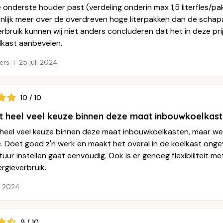
onderste houder past (verdeling onderin max 1,5 literfles/pak
enlijk meer over de overdreven hoge literpakken dan de schap
rbruik kunnen wij niet anders concluderen dat het in deze pri
lkast aanbevelen.
ers
25 juli 2024
10 / 10
iet heel veel keuze binnen deze maat inbouwkoelkas
et heel veel keuze binnen deze maat inbouwkoelkasten, maar w
. Doet goed z'n werk en maakt het overal in de koelkast onge
ur instellen gaat eenvoudig. Ook is er genoeg flexibiliteit me
ergieverbruik.
li 2024
9 / 10