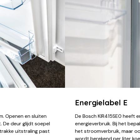
Energielabel E
m. Openen en sluiten
De Bosch KIR415SE0 heeft ene
. De deur glijdt soepel
energieverbruik. Bij het bepa
rakke uitstraling past
het stroomverbruik, maar oo
wordt berekend per liter ko