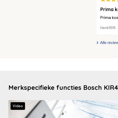
Prima k
Prima ko
Henk1818
Alle revie
Merkspecifieke functies Bosch KIR
Video