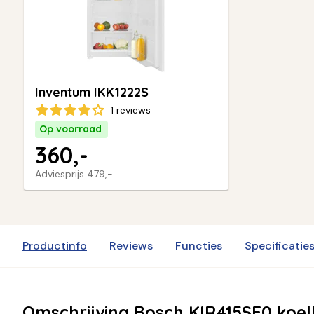
Inventum IKK1222S
1 reviews
Op voorraad
360,-
Adviesprijs
479,-
Productinfo
Reviews
Functies
Specificatie
Omschrijving Bosch KIR415SE0 koel