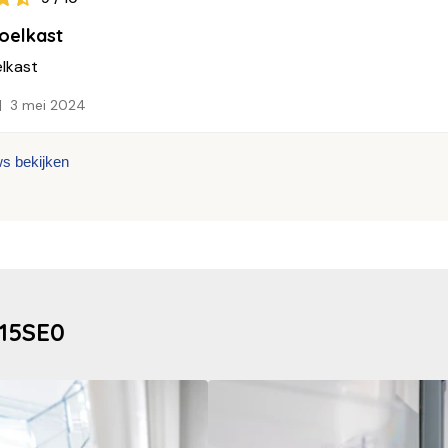
oelkast
elkast
3 mei 2024
ws bekijken
415SE0