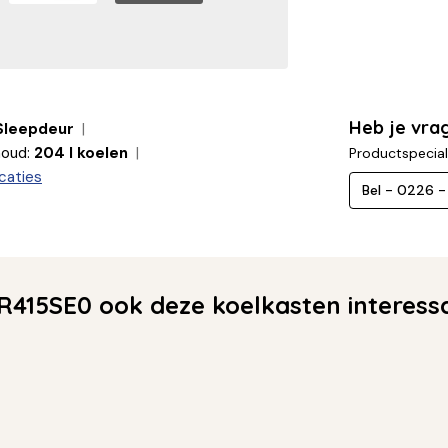
Heb je vra
Sleepdeur
houd:
204 l koelen
Productspecial
caties
Bel - 0226 
R415SE0 ook deze koelkasten interess