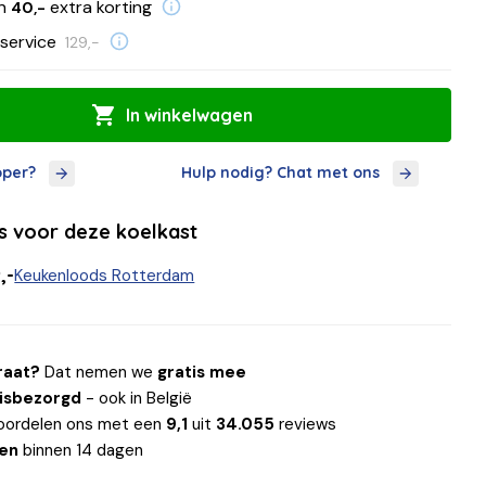
en
extra korting
40,-
service
129,-
In winkelwagen
oper?
Hulp nodig? Chat met ons
ls voor deze koelkast
,-
Keukenloods Rotterdam
raat?
Dat nemen we
gratis mee
uisbezorgd
- ook in België
oordelen ons met een
9,1
uit
34.055
reviews
len
binnen 14 dagen