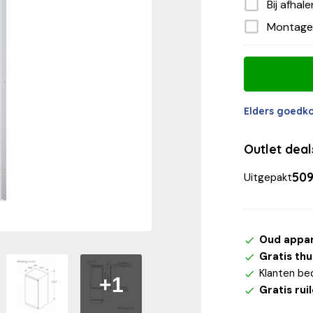
Bij afhal
Montage
Elders goedk
Outlet dea
509
Uitgepakt
Oud appa
Gratis th
Klanten be
+1
Gratis rui