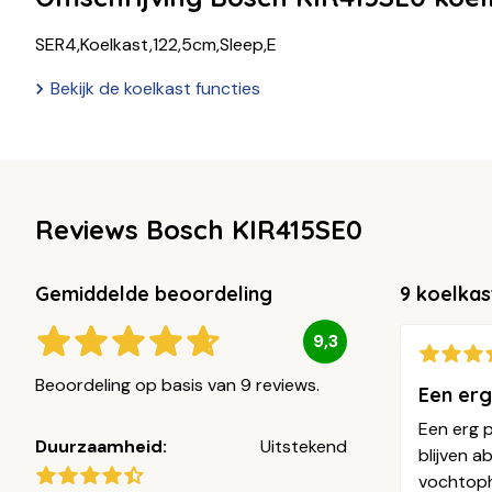
SER4,Koelkast,122,5cm,Sleep,E
Bekijk de koelkast functies
Reviews Bosch KIR415SE0
Gemiddelde beoordeling
9 koelkas
9,3
Beoordeling op basis van 9 reviews.
Een erg
Een erg p
Duurzaamheid:
Uitstekend
blijven a
vochtopho