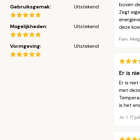
boven de 
Gebruiksgemak:
Uitstekend
Zegt eig
energieve
Mogelijkheden:
Uitstekend
deze koe
Fam. Melg
Vormgeving:
Uitstekend
Er is n
Er is ni
met deze
Temperatu
is het en
Jo
17 ju