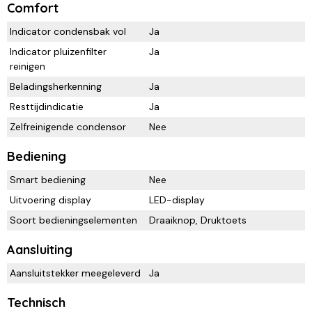
Comfort
Indicator condensbak vol
Ja
Indicator pluizenfilter
Ja
reinigen
Beladingsherkenning
Ja
Resttijdindicatie
Ja
Zelfreinigende condensor
Nee
Bediening
Smart bediening
Nee
Uitvoering display
LED-display
Soort bedieningselementen
Draaiknop, Druktoets
Aansluiting
Aansluitstekker meegeleverd
Ja
Technisch