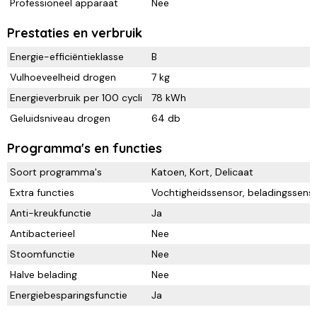
Professioneel apparaat
Nee
Prestaties en verbruik
Energie-efficiëntieklasse
B
Vulhoeveelheid drogen
7 kg
Energieverbruik per 100 cycli
78 kWh
Geluidsniveau drogen
64 db
Programma's en functies
Soort programma's
Katoen, Kort, Delicaat
Extra functies
Vochtigheidssensor, beladingssens
Anti-kreukfunctie
Ja
Antibacterieel
Nee
Stoomfunctie
Nee
Halve belading
Nee
Energiebesparingsfunctie
Ja