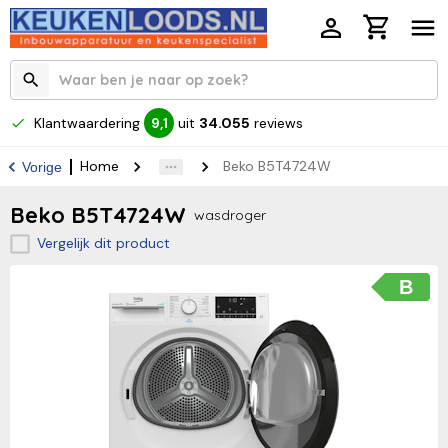
Klantwaardering
uit
34.055
reviews
9,1
Home
Beko B5T4724W
Vorige
Beko B5T4724W
wasdroger
Vergelijk dit product
B