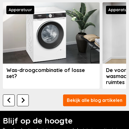
Apparatuur
Apparatu
Was-droogcombinatie of losse
De voord
set?
wasmach
ruimtes
Bekijk alle blog artikelen
Blijf op de hoogte