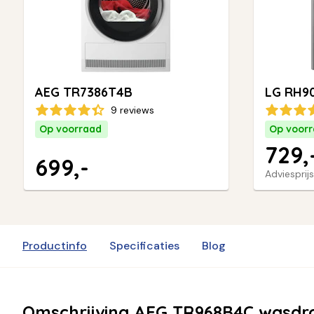
AEG TR7386T4B
LG RH9
9 reviews
Op voorraad
Op voor
729,
699,-
Adviesprij
Productinfo
Specificaties
Blog
Omschrijving AEG TR968B4C wasdr