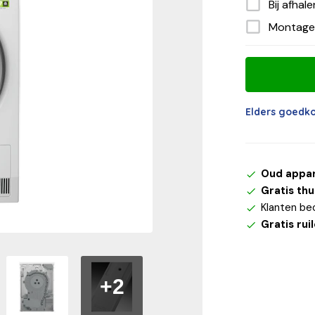
Bij afhal
Montage
Elders goedk
Oud appa
Gratis th
Klanten be
Gratis rui
+2