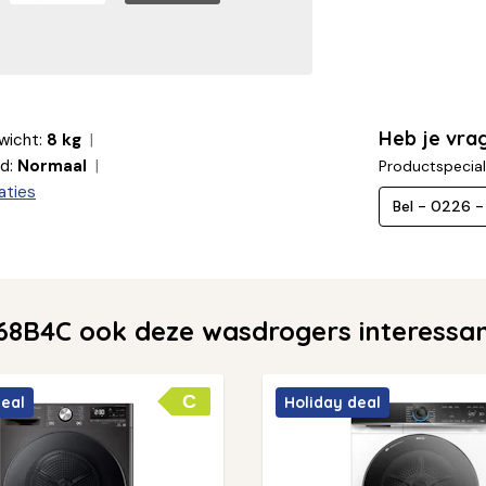
Heb je vra
wicht:
8 kg
d:
Normaal
Productspecial
aties
Bel - 0226 
8B4C ook deze wasdrogers interessa
C
deal
Holiday deal