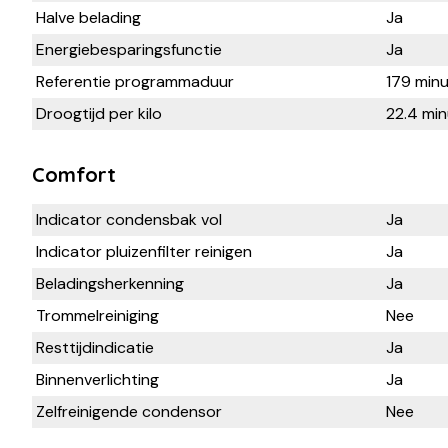
Halve belading
Ja
Energiebesparingsfunctie
Ja
Referentie programmaduur
179 min
Droogtijd per kilo
22.4 mi
Comfort
Indicator condensbak vol
Ja
Indicator pluizenfilter reinigen
Ja
Beladingsherkenning
Ja
Trommelreiniging
Nee
Resttijdindicatie
Ja
Binnenverlichting
Ja
Zelfreinigende condensor
Nee