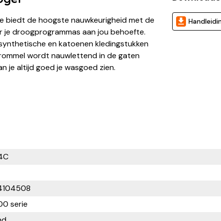
 biedt de hoogste nauwkeurigheid met de
Handleidi
 je droogprogrammas aan jou behoefte.
 synthetische en katoenen kledingstukken
trommel wordt nauwlettend in de gaten
 je altijd goed je wasgoed zien.
4C
4104508
0 serie
nd