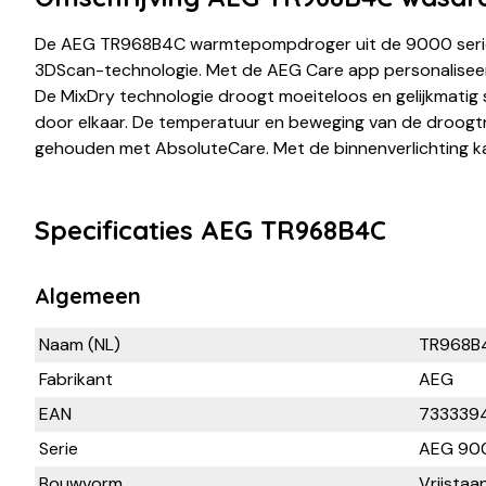
De AEG TR968B4C warmtepompdroger uit de 9000 serie
3DScan-technologie. Met de AEG Care app personaliseer
De MixDry technologie droogt moeiteloos en gelijkmatig
door elkaar. De temperatuur en beweging van de droog
gehouden met AbsoluteCare. Met de binnenverlichting kan
Specificaties AEG TR968B4C
Algemeen
Naam (NL)
TR968B
Fabrikant
AEG
EAN
733339
Serie
AEG 900
Bouwvorm
Vrijstaa