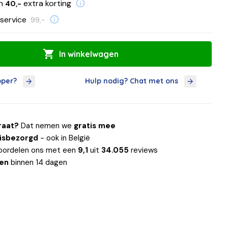
en
extra korting
40,-
service
99,-
In winkelwagen
oper?
Hulp nodig? Chat met ons
raat?
Dat nemen we
gratis mee
uisbezorgd
- ook in België
oordelen ons met een
9,1
uit
34.055
reviews
len
binnen 14 dagen