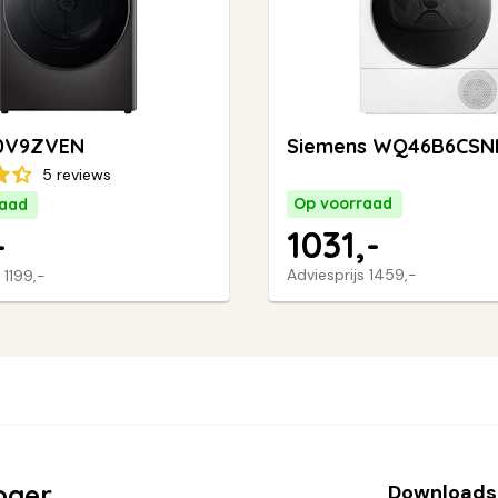
0V9ZVEN
Siemens WQ46B6CSN
5 reviews
Op voorraad
raad
1031,-
-
Adviesprijs
1459,-
s
1199,-
oger
Downloads