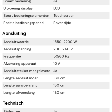
Smart bediening
Ja
Uitvoering display
LCD
Soort bedieningselementen
Touchscreen
Positie bedieningspaneel
Bovenzijde
Aansluiting
Aansluitwaarde
1550-2200 W
Aansluitspanning
200-240 V
Frequentie
50/60 Hz
Afzekering apparaat
10 A
Aansluitstekker meegeleverd
Ja
Lengte aansluitsnoer
160 cm
Lengte aanvoerslang
180 cm
Lengte afvoerslang
180 cm
Technisch
Stelpoten
Ja