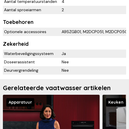
Aantal temperatuurstanden
4
Aantal sproeiarmen
2
Toebehoren
Optionele accessoires
A9SZGB01, M2DCP051, M2DCP050,
Zekerheid
Waterbeveiligingssysteem
Ja
Doseerassistent
Nee
Deurvergrendeling
Nee
Gerelateerde vaatwasser artikelen
Apparatuur
Keuken