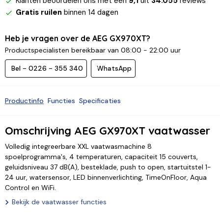
Klanten beoordelen ons met een
9,1
uit
34.055
reviews
Gratis ruilen
binnen 14 dagen
Heb je vragen over de AEG GX970XT?
Productspecialisten bereikbaar van 08:00 - 22:00 uur
Bel - 0226 - 355 340
WhatsApp
Productinfo
Functies
Specificaties
Omschrijving AEG GX970XT vaatwasser
Volledig integreerbare XXL vaatwasmachine 8
spoelprogramma's, 4 temperaturen, capaciteit 15 couverts,
geluidsniveau 37 dB(A), besteklade, push to open, startuitstel 1-
24 uur, watersensor, LED binnenverlichting, TimeOnFloor, Aqua
Control en WiFi.
Bekijk de vaatwasser functies