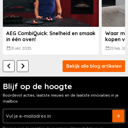
AEG CombiQuick: Snelheid en smaak
Waar moe
in één oven!
kopen va
31 okt. 2025
23 feb. 20
Bekijk alle blog artikelen
Blijf op de hoogte
Boordevol acties, laatste nieuws en de laatste innovaties in je
mailbox