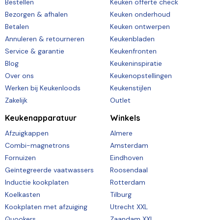
Bestellen
Keuken offerte check
Bezorgen & afhalen
Keuken onderhoud
Betalen
Keuken ontwerpen
Annuleren & retourneren
Keukenbladen
Service & garantie
Keukenfronten
Blog
Keukeninspiratie
Over ons
Keukenopstellingen
Werken bij Keukenloods
Keukenstijlen
Zakelijk
Outlet
Keukenapparatuur
Winkels
Afzuigkappen
Almere
Combi-magnetrons
Amsterdam
Fornuizen
Eindhoven
Geïntegreerde vaatwassers
Roosendaal
Inductie kookplaten
Rotterdam
Koelkasten
Tilburg
Kookplaten met afzuiging
Utrecht XXL
Quookers
Zaandam XXL