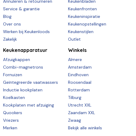
Annuleren & retourneren
Keukenbladen
Service & garantie
Keukenfronten
Blog
Keukeninspiratie
Over ons
Keukenopstellingen
Werken bij Keukenloods
Keukenstijlen
Zakelijk
Outlet
Keukenapparatuur
Winkels
Afzuigkappen
Almere
Combi-magnetrons
Amsterdam
Fornuizen
Eindhoven
Geïntegreerde vaatwassers
Roosendaal
Inductie kookplaten
Rotterdam
Koelkasten
Tilburg
Kookplaten met afzuiging
Utrecht XXL
Quookers
Zaandam XXL
Vriezers
Zwaag
Merken
Bekijk alle winkels