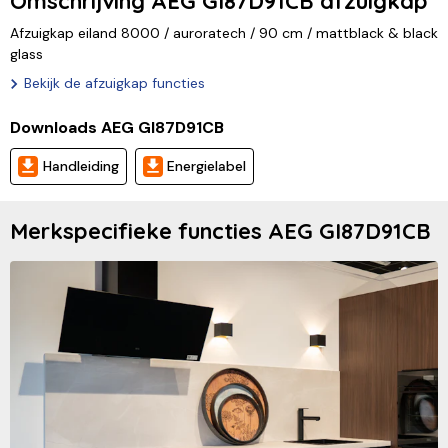
Omschrijving AEG GI87D91CB afzuigkap
Afzuigkap eiland 8000 / auroratech / 90 cm / mattblack & black
glass
Bekijk de afzuigkap functies
Downloads AEG GI87D91CB
Handleiding
Energielabel
Merkspecifieke functies AEG GI87D91CB