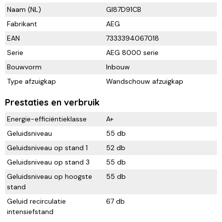
Naam (NL)
GI87D91CB
Fabrikant
AEG
EAN
7333394067018
Serie
AEG 8000 serie
Bouwvorm
Inbouw
Type afzuigkap
Wandschouw afzuigkap
Prestaties en verbruik
Energie-efficiëntieklasse
A+
Geluidsniveau
55 db
Geluidsniveau op stand 1
52 db
Geluidsniveau op stand 3
55 db
Geluidsniveau op hoogste
55 db
stand
Geluid recirculatie
67 db
intensiefstand