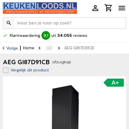
Klantwaardering
uit
34.055
reviews
9,1
Home
AEG GI87D91CB
Vorige
AEG GI87D91CB
afzuigkap
Vergelijk dit product
A+