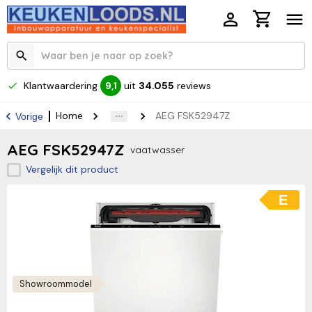
Klantwaardering
uit
34.055
reviews
9,1
Home
AEG FSK52947Z
Vorige
AEG FSK52947Z
vaatwasser
Vergelijk dit product
E
Showroommodel