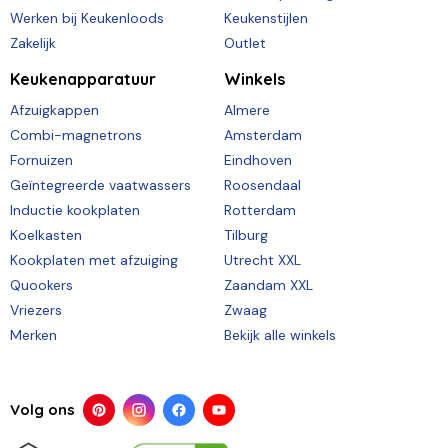
Werken bij Keukenloods
Keukenstijlen
Zakelijk
Outlet
Keukenapparatuur
Winkels
Afzuigkappen
Almere
Combi-magnetrons
Amsterdam
Fornuizen
Eindhoven
Geïntegreerde vaatwassers
Roosendaal
Inductie kookplaten
Rotterdam
Koelkasten
Tilburg
Kookplaten met afzuiging
Utrecht XXL
Quookers
Zaandam XXL
Vriezers
Zwaag
Merken
Bekijk alle winkels
Volg ons