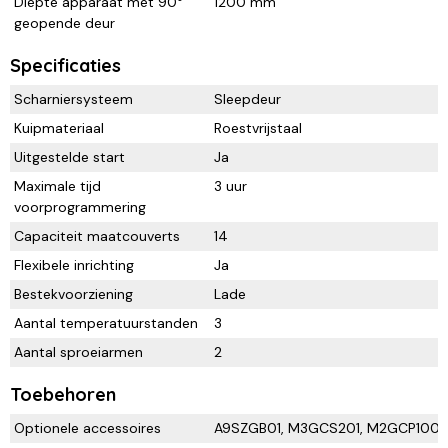
Diepte apparaat met 90°
1200 mm
geopende deur
Specificaties
Scharniersysteem
Sleepdeur
Kuipmateriaal
Roestvrijstaal
Uitgestelde start
Ja
Maximale tijd
3 uur
voorprogrammering
Capaciteit maatcouverts
14
Flexibele inrichting
Ja
Bestekvoorziening
Lade
Aantal temperatuurstanden
3
Aantal sproeiarmen
2
Toebehoren
Optionele accessoires
A9SZGB01, M3GCS201, M2GCP100,