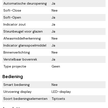
Automatische deuropening
Ja
Soft-Close
Nee
Soft-Open
Ja
Indicator zout
Ja
Steunbeugel voor glazen
Ja
Afwasmiddelherkenning
Nee
Indicator glansspoelmiddel
Ja
Binnenverlichting
Nee
Verstelbaar bovenrek
Ja
Type projectie
Geen
Bediening
Smart bediening
Nee
Uitvoering display
LED-display
Soort bedieningselementen
Tiptoets