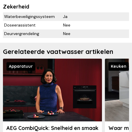
Zekerheid
Waterbeveiligingssysteem
Ja
Doseerassistent
Nee
Deurvergrendeling
Nee
Gerelateerde vaatwasser artikelen
Apparatuur
Keuken
AEG CombiQuick: Snelheid en smaak
Waar moe