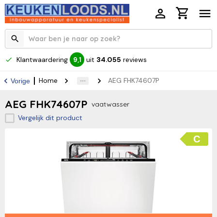
Klantwaardering
uit
34.055
reviews
9,1
Home
AEG FHK74607P
Vorige
AEG FHK74607P
vaatwasser
Vergelijk dit product
C