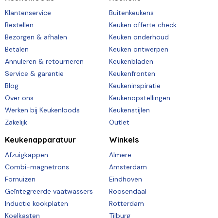
Klantenservice
Buitenkeukens
Bestellen
Keuken offerte check
Bezorgen & afhalen
Keuken onderhoud
Betalen
Keuken ontwerpen
Annuleren & retourneren
Keukenbladen
Service & garantie
Keukenfronten
Blog
Keukeninspiratie
Over ons
Keukenopstellingen
Werken bij Keukenloods
Keukenstijlen
Zakelijk
Outlet
Keukenapparatuur
Winkels
Afzuigkappen
Almere
Combi-magnetrons
Amsterdam
Fornuizen
Eindhoven
Geïntegreerde vaatwassers
Roosendaal
Inductie kookplaten
Rotterdam
Koelkasten
Tilburg