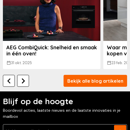
AEG CombiQuick: Snelheid en smaak
Waar moe
in één oven!
kopen va
31 okt. 2025
23 feb. 20
Bekijk alle blog artikelen
Blijf op de hoogte
Boordevol acties, laatste nieuws en de laatste innovaties in je
mailbox