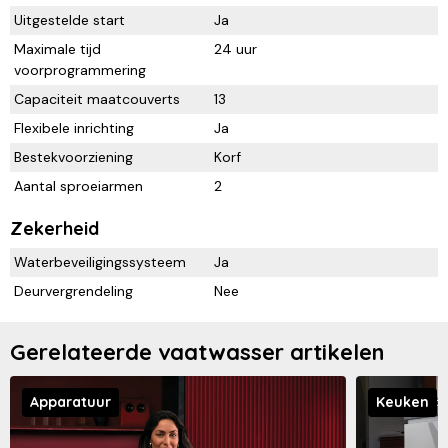
Uitgestelde start
Ja
Maximale tijd
24 uur
voorprogrammering
Capaciteit maatcouverts
13
Flexibele inrichting
Ja
Bestekvoorziening
Korf
Aantal sproeiarmen
2
Zekerheid
Waterbeveiligingssysteem
Ja
Deurvergrendeling
Nee
Gerelateerde vaatwasser artikelen
Apparatuur
Keuken