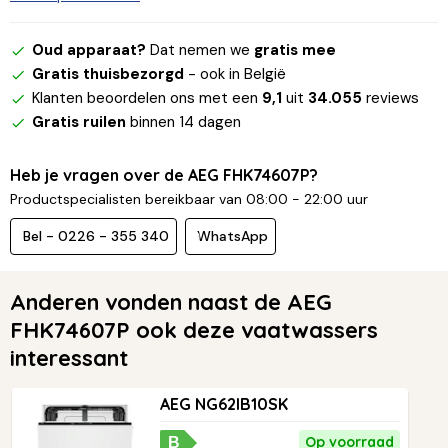
Oud apparaat?
Dat nemen we
gratis mee
Gratis thuisbezorgd
- ook in België
Klanten beoordelen ons met een
9,1
uit
34.055
reviews
Gratis ruilen
binnen 14 dagen
Heb je vragen over de AEG FHK74607P?
Productspecialisten bereikbaar van 08:00 - 22:00 uur
Bel - 0226 - 355 340
WhatsApp
Anderen vonden naast de AEG
FHK74607P ook deze vaatwassers
interessant
AEG NG62IB10SK
Op voorraad
B