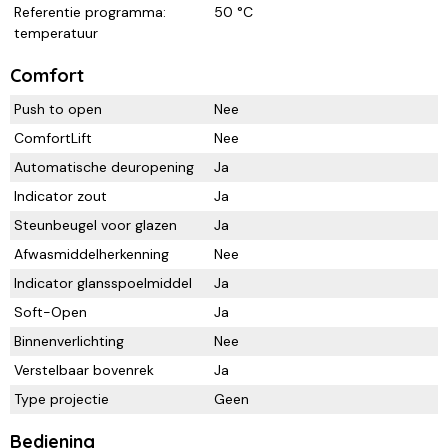
Referentie programma:
50 °C
temperatuur
Comfort
Push to open
Nee
ComfortLift
Nee
Automatische deuropening
Ja
Indicator zout
Ja
Steunbeugel voor glazen
Ja
Afwasmiddelherkenning
Nee
Indicator glansspoelmiddel
Ja
Soft-Open
Ja
Binnenverlichting
Nee
Verstelbaar bovenrek
Ja
Type projectie
Geen
Bediening