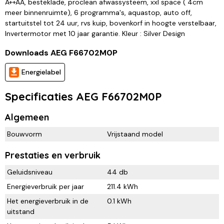
A++AA, besteklade, proclean afwassysteem, xxl space ( 4cm
meer binnenruimte), 6 programma's, aquastop, auto off,
startuitstel tot 24 uur, rvs kuip, bovenkorf in hoogte verstelbaar,
Invertermotor met 10 jaar garantie. Kleur : Silver Design
Downloads AEG F66702M0P
Energielabel
Specificaties AEG F66702M0P
Algemeen
Bouwvorm
Vrijstaand model
Prestaties en verbruik
Geluidsniveau
44 db
Energieverbruik per jaar
211.4 kWh
Het energieverbruik in de
0.1 kWh
uitstand