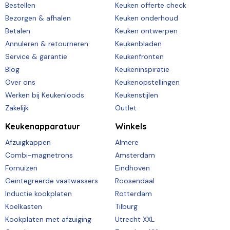
Bestellen
Keuken offerte check
Bezorgen & afhalen
Keuken onderhoud
Betalen
Keuken ontwerpen
Annuleren & retourneren
Keukenbladen
Service & garantie
Keukenfronten
Blog
Keukeninspiratie
Over ons
Keukenopstellingen
Werken bij Keukenloods
Keukenstijlen
Zakelijk
Outlet
Keukenapparatuur
Winkels
Afzuigkappen
Almere
Combi-magnetrons
Amsterdam
Fornuizen
Eindhoven
Geïntegreerde vaatwassers
Roosendaal
Inductie kookplaten
Rotterdam
Koelkasten
Tilburg
Kookplaten met afzuiging
Utrecht XXL