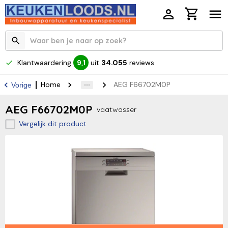
Klantwaardering
uit
34.055
reviews
9,1
Home
AEG F66702M0P
Vorige
AEG F66702M0P
vaatwasser
Vergelijk dit product