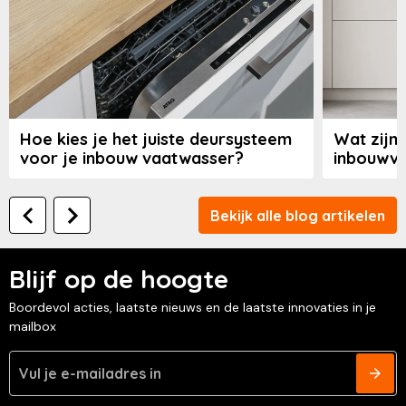
Hoe kies je het juiste deursysteem
Wat zijn
voor je inbouw vaatwasser?
inbouwv
Bekijk alle blog artikelen
Blijf op de hoogte
Boordevol acties, laatste nieuws en de laatste innovaties in je
mailbox