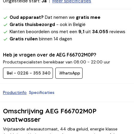
Uitgestelde start:
Ja
Meer specificaties
Oud apparaat?
Dat nemen we
gratis mee
Gratis thuisbezorgd
- ook in België
Klanten beoordelen ons met een
9,1
uit
34.055
reviews
Gratis ruilen
binnen 14 dagen
Heb je vragen over de AEG F66702M0P?
Productspecialisten bereikbaar van 08:00 - 22:00 uur
Bel - 0226 - 355 340
WhatsApp
Productinfo
Specificaties
Omschrijving AEG F66702M0P
vaatwasser
Vrijstaande afwasautomaat, 44 dba geluid, energie klasse