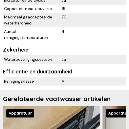
Indicator einde cyclus
Ja
Capaciteit maatcouverts
15
Maximaal geaccepteerde
70
waterhardheid
Aantal
4
reinigingstemperaturen
Zekerheid
Waterbeveiligingssysteem
Ja
Efficiëntie en duurzaamheid
Reinigingsklasse
A
Gerelateerde vaatwasser artikelen
Apparatuur
Apparatu