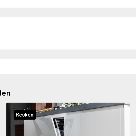
len
Keuken