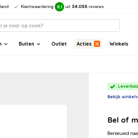
rland
Klantwaardering
uit
34.055
reviews
9,1
n
Buiten
Outlet
Acties
Winkels
Leverbaar
Bekijk winkel
Bel of m
Benieuwd naa