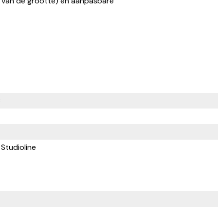
jk van de grootte) en aanpasbare
B
Studioline