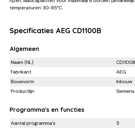
rijzen, laadcapaciteit voor maximaal 6 borden (afhankeli
temperaturen: 30-85°C.
Specificaties AEG CD1100B
Algemeen
Naam (NL)
CD1100
Fabrikant
AEG
Bouwvorm
Inbouw
Productlijn
Siemens 
Programma's en functies
Aantal programma's
5