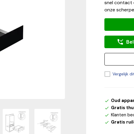
snel contact 
onze scherpe
Bel
Vergelijk d
Oud appa
Gratis th
Klanten be
Gratis rui