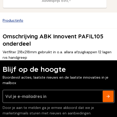
Adviesprijs
895,-
Productinfo
Omschrijving ABK Innovent PAFIL105
onderdeel
Vetfilter 218x218mm gebruikt in o.a. allara afzuigkappen 12 lagen
rvs handgreep
Blijf op de hoogte
Boordevol acties, laatste nieuws en de laatste innovaties in je
mailbox
Door je aan te melden ga je ermee akkoord dat we je
marketingmails sturen met nieuws en aanbiedingen.