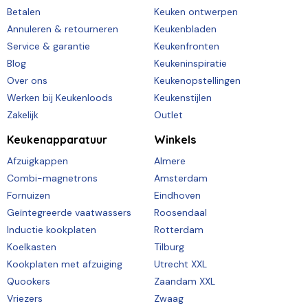
Betalen
Keuken ontwerpen
Annuleren & retourneren
Keukenbladen
Service & garantie
Keukenfronten
Blog
Keukeninspiratie
Over ons
Keukenopstellingen
Werken bij Keukenloods
Keukenstijlen
Zakelijk
Outlet
Keukenapparatuur
Winkels
Afzuigkappen
Almere
Combi-magnetrons
Amsterdam
Fornuizen
Eindhoven
Geïntegreerde vaatwassers
Roosendaal
Inductie kookplaten
Rotterdam
Koelkasten
Tilburg
Kookplaten met afzuiging
Utrecht XXL
Quookers
Zaandam XXL
Vriezers
Zwaag