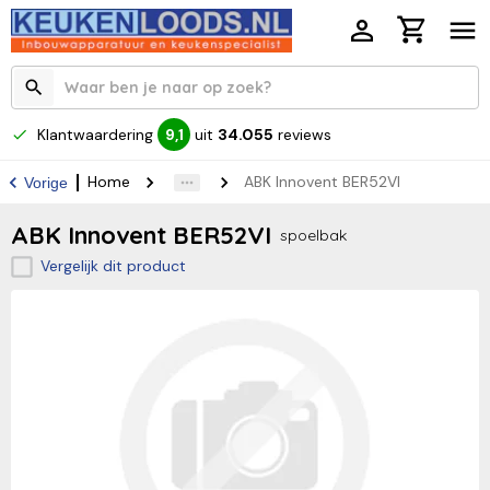
Klantwaardering
uit
34.055
reviews
9,1
Home
ABK Innovent BER52VI
Vorige
ABK Innovent BER52VI
spoelbak
Vergelijk dit product