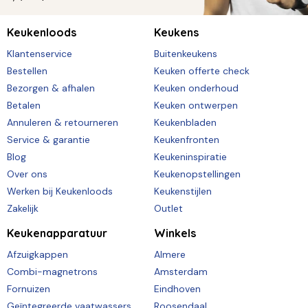
Keukenloods
Keukens
Klantenservice
Buitenkeukens
Bestellen
Keuken offerte check
Bezorgen & afhalen
Keuken onderhoud
Betalen
Keuken ontwerpen
Annuleren & retourneren
Keukenbladen
Service & garantie
Keukenfronten
Blog
Keukeninspiratie
Over ons
Keukenopstellingen
Werken bij Keukenloods
Keukenstijlen
Zakelijk
Outlet
Keukenapparatuur
Winkels
Afzuigkappen
Almere
Combi-magnetrons
Amsterdam
Fornuizen
Eindhoven
Geïntegreerde vaatwassers
Roosendaal