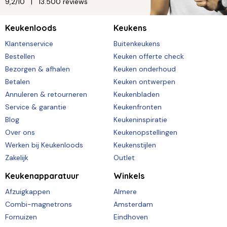
9,2/10
13.500 reviews
Keukenloods
Keukens
Klantenservice
Buitenkeukens
Bestellen
Keuken offerte check
Bezorgen & afhalen
Keuken onderhoud
Betalen
Keuken ontwerpen
Annuleren & retourneren
Keukenbladen
Service & garantie
Keukenfronten
Blog
Keukeninspiratie
Over ons
Keukenopstellingen
Werken bij Keukenloods
Keukenstijlen
Zakelijk
Outlet
Keukenapparatuur
Winkels
Afzuigkappen
Almere
Combi-magnetrons
Amsterdam
Fornuizen
Eindhoven