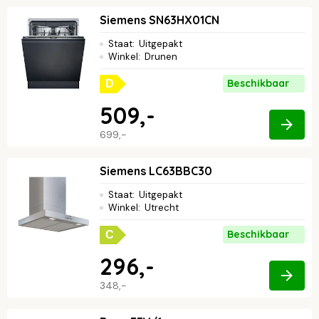
Siemens SN63HX01CN
Staat
:
Uitgepakt
Winkel
:
Drunen
Beschikbaar
D
509,-
699,-
Siemens LC63BBC30
Staat
:
Uitgepakt
Winkel
:
Utrecht
Beschikbaar
C
296,-
348,-