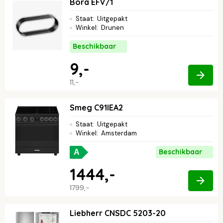
Bora EFV/1
Staat
:
Uitgepakt
Winkel
:
Drunen
Beschikbaar
9,-
11,-
Smeg C91IEA2
Staat
:
Uitgepakt
Winkel
:
Amsterdam
Beschikbaar
A
1444,-
1799,-
Liebherr CNSDC 5203-20