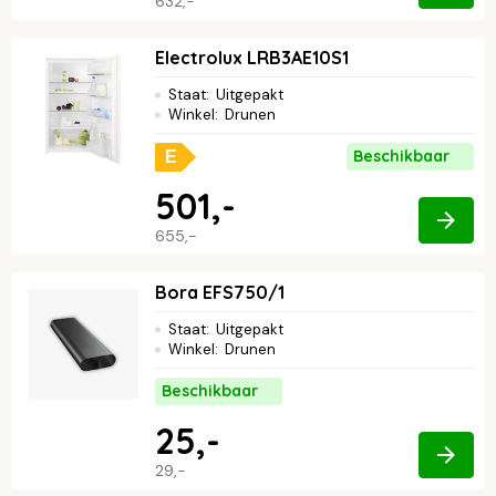
632,-
Electrolux LRB3AE10S1
Staat
:
Uitgepakt
Winkel
:
Drunen
Beschikbaar
E
501,-
655,-
Bora EFS750/1
Staat
:
Uitgepakt
Winkel
:
Drunen
Beschikbaar
25,-
29,-