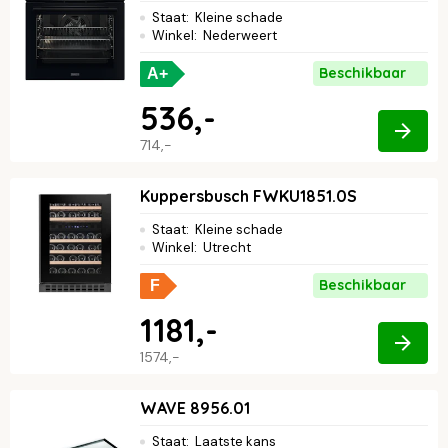
Staat
:
Kleine schade
Winkel
:
Nederweert
Beschikbaar
A+
536,-
714,-
Kuppersbusch FWKU1851.0S
Staat
:
Kleine schade
Winkel
:
Utrecht
Beschikbaar
F
1181,-
1574,-
WAVE 8956.01
Staat
:
Laatste kans