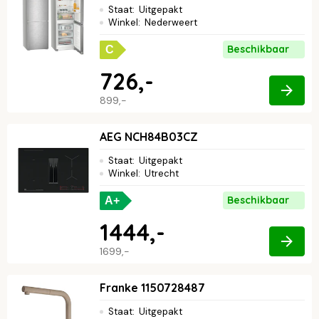
Staat
:
Uitgepakt
Winkel
:
Nederweert
Beschikbaar
C
726,-
899,-
AEG NCH84B03CZ
Staat
:
Uitgepakt
Winkel
:
Utrecht
Beschikbaar
A+
1444,-
1699,-
Franke 1150728487
Staat
:
Uitgepakt