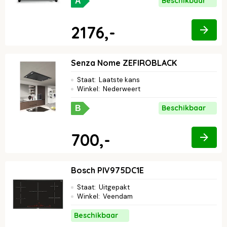
Beschikbaar
A
2176,-
Senza Nome ZEFIROBLACK
Staat
:
Laatste kans
Winkel
:
Nederweert
Beschikbaar
B
700,-
Bosch PIV975DC1E
Staat
:
Uitgepakt
Winkel
:
Veendam
Beschikbaar