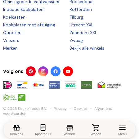
Geïntegreerde vaatwassers
Roosendaal
Inductie kookplaten
Rotterdam
Koelkasten
Tilburg
Kookplaten met afzuiging
Utrecht XXL
Quookers
Zaandam XXL
Vriezers
Zwaag
Merken
Bekijk alle winkels
Volg ons
© 2026 Keukenloods B.V.
Privacy
Cookies
Algemene
voorwaarden
Keukens
Apparatuur
Winkels
Wagen
Menu