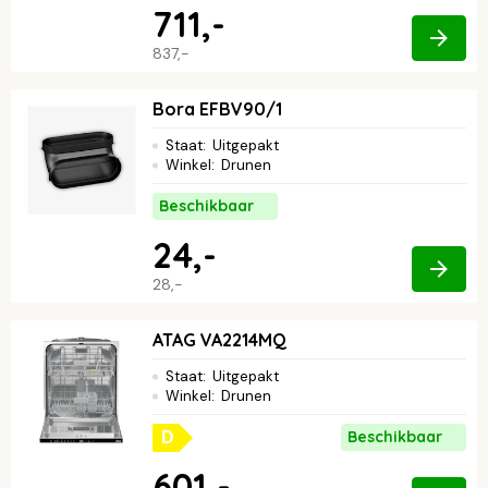
711,-
837,-
Bora EFBV90/1
Staat
:
Uitgepakt
Winkel
:
Drunen
Beschikbaar
24,-
28,-
ATAG VA2214MQ
Staat
:
Uitgepakt
Winkel
:
Drunen
Beschikbaar
D
601,-