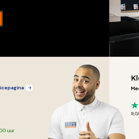
Kl
icepagina
Mee
9,0
:00 uur