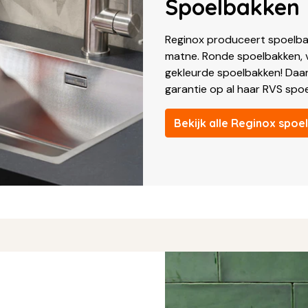
Spoelbakken
Reginox produceert spoelbak
matne. Ronde spoelbakken, 
gekleurde spoelbakken! Daarn
garantie op al haar RVS spo
Bekijk alle Reginox spo