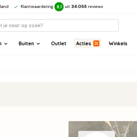
rland
Klantwaardering
uit
34.055
reviews
9,1
n
Buiten
Outlet
Acties
Winkels