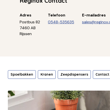
Reginox Contact
Adres
Telefoon
E-mailadres
Postbus 82
0548-535635
sales@reginox
7460 AB
Rijssen
Spoelbakken
Kranen
Zeepdispensers
Contact