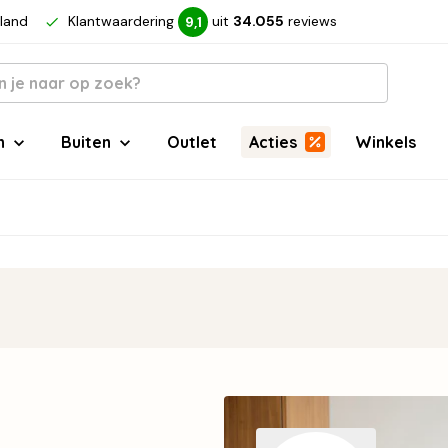
rland
Klantwaardering
uit
34.055
reviews
9,1
n
Buiten
Outlet
Acties
Winkels