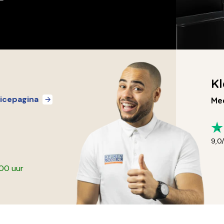
Kl
icepagina
Mee
9,0
:00 uur