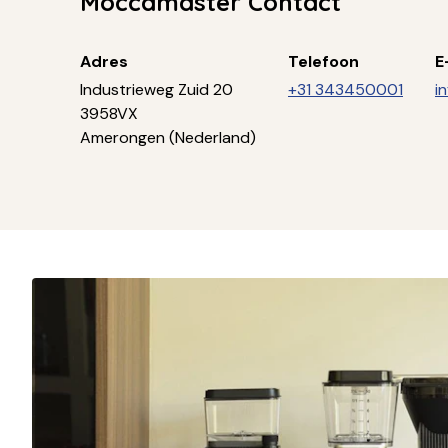
Moccamaster Contact
Adres
Telefoon
E
Industrieweg Zuid 20
+31 343450001
i
3958VX
Amerongen (Nederland)