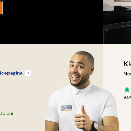
Kl
icepagina
Mee
9,0
:00 uur