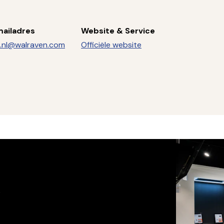
ailadres
Website & Service
o.nl@walraven.com
Officiële website
s