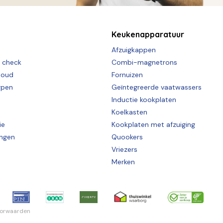
Keukenapparatuur
Afzuigkappen
e check
Combi-magnetrons
houd
Fornuizen
rpen
Geïntegreerde vaatwassers
Inductie kookplaten
Koelkasten
ie
Kookplaten met afzuiging
ingen
Quookers
Vriezers
Merken
oorwaarden