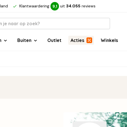
rland
Klantwaardering
uit
34.055
reviews
9,1
n
Buiten
Outlet
Acties
Winkels