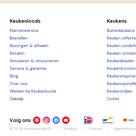
Keukenloods
Keukens
Klantenservice
Buitenkeukens
Bestellen
Keuken offert
Bezorgen & afhalen
Keuken onder
Betalen
Keuken ontwe
Annuleren & retourneren
Keukenbladen
Service & garantie
Keukenfronten
Blog
Keukeninspirat
Over ons
Keukenopstell
Werken bij Keukenloods
Keukenstijlen
Zakelijk
Outlet
Volg ons
© 2026 Keukenloods B.V.
Privacy
Cookies
Algemene v