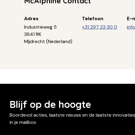
McAlphine Contact
Adres
Telefoon
E-m
Industrieweg 5
+31 297 23 30 0
inf
3641 RK
Mijdrecht (Nederland)
Blijf op de hoogte
Boordevol acties, laatste nieuws en de laatste innovatie
in je mailbox