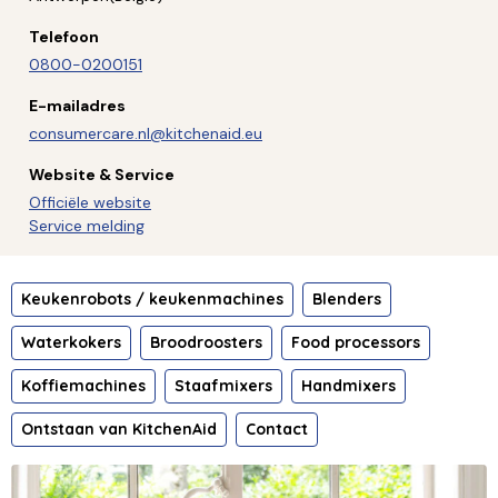
Telefoon
0800-0200151
E-mailadres
consumercare.nl@kitchenaid.eu
Website & Service
Officiële website
Service melding
Keukenrobots / keukenmachines
Blenders
Waterkokers
Broodroosters
Food processors
Koffiemachines
Staafmixers
Handmixers
Ontstaan van KitchenAid
Contact