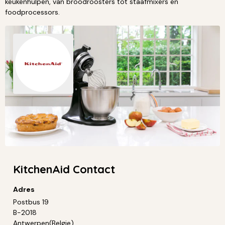
keukenhulpen, van broodroosters tot staafmixers en
foodprocessors.
KitchenAid Contact
Adres
Postbus 19
B-2018
Antwerpen(Belgie)