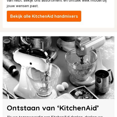
van hebt. Bekijk ons assortiment en ontdek welk model bij
jouw wensen past.
Bekijk alle KitchenAid handmixers
Ontstaan van ‘KitchenAid’
Als we tegenwoordig aan KitchenAid denken, denken we