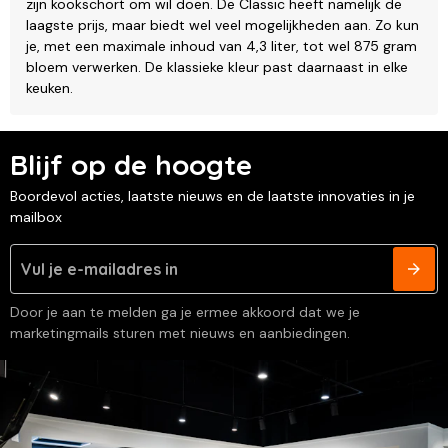
zijn kookschort om wil doen. De Classic heeft namelijk de
laagste prijs, maar biedt wel veel mogelijkheden aan. Zo kun
je, met een maximale inhoud van 4,3 liter, tot wel 875 gram
bloem verwerken. De klassieke kleur past daarnaast in elke
keuken.
Blijf op de hoogte
Boordevol acties, laatste nieuws en de laatste innovaties in je
mailbox
Door je aan te melden ga je ermee akkoord dat we je
marketingmails sturen met nieuws en aanbiedingen.