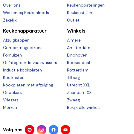
Over ons
Keukenopstellingen
Werken bij Keukenloods
Keukenstijlen
Zakelijk
Outlet
Keukenapparatuur
Winkels
Afzuigkappen
Almere
Combi-magnetrons
Amsterdam
Fornuizen
Eindhoven
Geïntegreerde vaatwassers
Roosendaal
Inductie kookplaten
Rotterdam
Koelkasten
Tilburg
Kookplaten met afzuiging
Utrecht XXL
Quookers
Zaandam XXL
Vriezers
Zwaag
Merken
Bekijk alle winkels
Volg ons