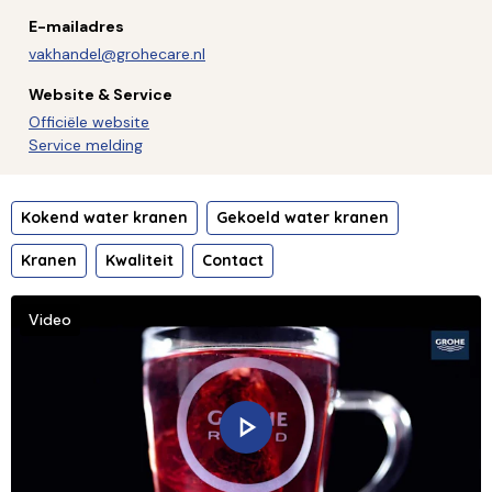
E-mailadres
vakhandel@grohecare.nl
Website & Service
Officiële website
Service melding
Kokend water kranen
Gekoeld water kranen
Kranen
Kwaliteit
Contact
Video