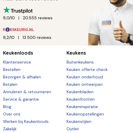
9,0/10
20.555 reviews
9,2/10
13.500 reviews
Keukenloods
Keukens
Klantenservice
Buitenkeukens
Bestellen
Keuken offerte check
Bezorgen & afhalen
Keuken onderhoud
Betalen
Keuken ontwerpen
Annuleren & retourneren
Keukenbladen
Service & garantie
Keukenfronten
Blog
Keukeninspiratie
Over ons
Keukenopstellingen
Werken bij Keukenloods
Keukenstijlen
Zakelijk
Outlet