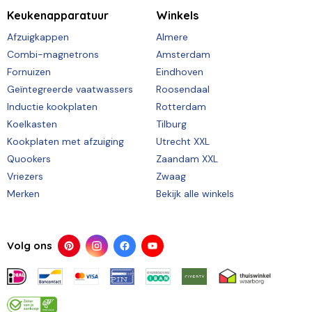
Keukenapparatuur
Winkels
Afzuigkappen
Almere
Combi-magnetrons
Amsterdam
Fornuizen
Eindhoven
Geïntegreerde vaatwassers
Roosendaal
Inductie kookplaten
Rotterdam
Koelkasten
Tilburg
Kookplaten met afzuiging
Utrecht XXL
Quookers
Zaandam XXL
Vriezers
Zwaag
Merken
Bekijk alle winkels
Volg ons