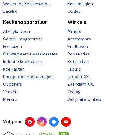
Werken bij Keukenloods
Keukenstijlen
Zakelijk
Outlet
Keukenapparatuur
Winkels
Afzuigkappen
Almere
Combi-magnetrons
Amsterdam
Fornuizen
Eindhoven
Geïntegreerde vaatwassers
Roosendaal
Inductie kookplaten
Rotterdam
Koelkasten
Tilburg
Kookplaten met afzuiging
Utrecht XXL
Quookers
Zaandam XXL
Vriezers
Zwaag
Merken
Bekijk alle winkels
Volg ons