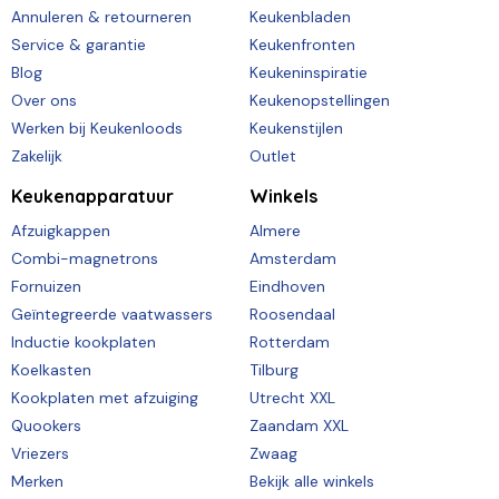
Annuleren & retourneren
Keukenbladen
Service & garantie
Keukenfronten
Blog
Keukeninspiratie
Over ons
Keukenopstellingen
Werken bij Keukenloods
Keukenstijlen
Zakelijk
Outlet
Keukenapparatuur
Winkels
Afzuigkappen
Almere
Combi-magnetrons
Amsterdam
Fornuizen
Eindhoven
Geïntegreerde vaatwassers
Roosendaal
Inductie kookplaten
Rotterdam
Koelkasten
Tilburg
Kookplaten met afzuiging
Utrecht XXL
Quookers
Zaandam XXL
Vriezers
Zwaag
Merken
Bekijk alle winkels