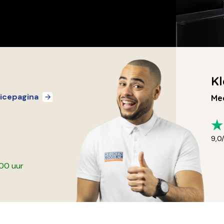
Kl
icepagina
Mee
9,0
:00 uur