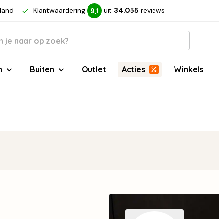
rland
Klantwaardering
uit
34.055
reviews
9,1
n
Buiten
Outlet
Acties
Winkels