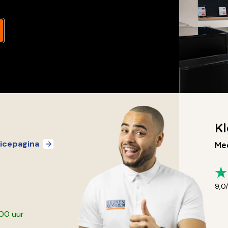
Kl
icepagina
Mee
9,0
:00 uur