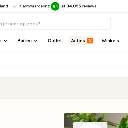
rland
Klantwaardering
uit
34.055
reviews
9,1
n
Buiten
Outlet
Acties
Winkels