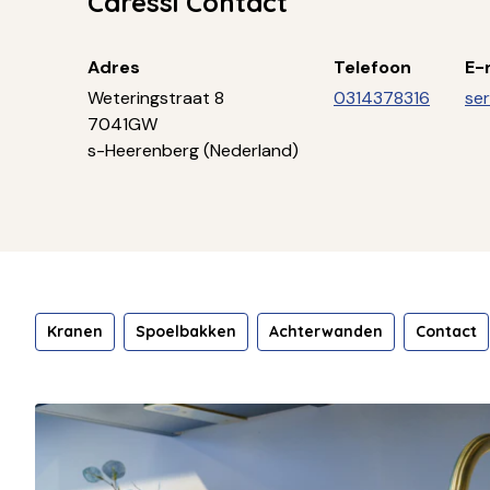
Caressi Contact
Adres
Telefoon
E-
Weteringstraat 8
0314378316
ser
7041GW
s-Heerenberg (Nederland)
Kranen
Spoelbakken
Achterwanden
Contact