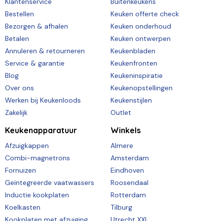
Klantenservice
Buitenkeukens
Bestellen
Keuken offerte check
Bezorgen & afhalen
Keuken onderhoud
Betalen
Keuken ontwerpen
Annuleren & retourneren
Keukenbladen
Service & garantie
Keukenfronten
Blog
Keukeninspiratie
Over ons
Keukenopstellingen
Werken bij Keukenloods
Keukenstijlen
Zakelijk
Outlet
Keukenapparatuur
Winkels
Afzuigkappen
Almere
Combi-magnetrons
Amsterdam
Fornuizen
Eindhoven
Geïntegreerde vaatwassers
Roosendaal
Inductie kookplaten
Rotterdam
Koelkasten
Tilburg
Kookplaten met afzuiging
Utrecht XXL