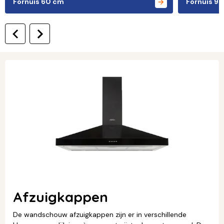
Fornuis 60 cm
Fornuis 9
Afzuigkappen
De wandschouw afzuigkappen zijn er in verschillende