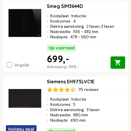
Smeg SIM3644D
Kookplaat
:
Inductie
Kookzones
:
4
Elektra aansluiting
:
2 fasen, 3 fasen
Nisbreedte
:
555 - 482 mm
Nisdiepte
:
478 - 560 mm
Op voorraad
699,-
Vergelijk
Adviesprijs
999,-
Siemens EH975LVC1E
75 reviews
Kookplaat
:
Inductie
Kookzones
:
5
Elektra aansluiting
:
3 fasen
Nisbreedte
:
880 mm
Nisdiepte
:
490 mm
Holiday deal