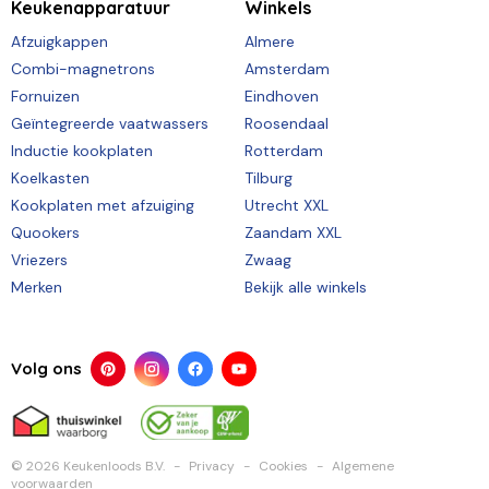
Keukenapparatuur
Winkels
Afzuigkappen
Almere
Combi-magnetrons
Amsterdam
Fornuizen
Eindhoven
Geïntegreerde vaatwassers
Roosendaal
Inductie kookplaten
Rotterdam
Koelkasten
Tilburg
Kookplaten met afzuiging
Utrecht XXL
Quookers
Zaandam XXL
Vriezers
Zwaag
Merken
Bekijk alle winkels
Volg ons
© 2026 Keukenloods B.V.
Privacy
Cookies
Algemene
voorwaarden