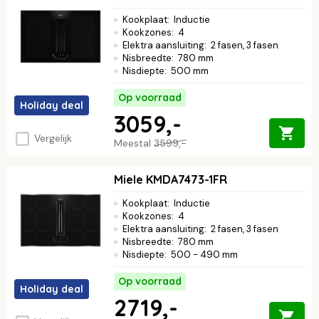
Kookplaat
:
Inductie
Kookzones
:
4
Elektra aansluiting
:
2 fasen, 3 fasen
Nisbreedte
:
780 mm
Nisdiepte
:
500 mm
Op voorraad
Holiday deal
3059,-
Vergelijk
Meestal
3599,-
Miele KMDA7473-1FR
Kookplaat
:
Inductie
Kookzones
:
4
Elektra aansluiting
:
2 fasen, 3 fasen
Nisbreedte
:
780 mm
Nisdiepte
:
500 - 490 mm
Op voorraad
Holiday deal
2719,-