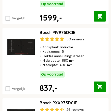
Op voorraad
1599,-
Vergelijk
Bosch PIV975DC1E
50 reviews
Kookplaat
:
Inductie
Kookzones
:
5
Elektra aansluiting
:
3 fasen
Nisbreedte
:
880 mm
Nisdiepte
:
490 mm
Op voorraad
837,-
Vergelijk
Bosch PXX975DC1E
26 reviews