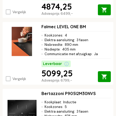
4874,25
Vergelijk
Adviesprijs
6499,-
Falmec LEVEL ONE BM
Kookzones
:
4
Elektra aansluiting
:
3 fasen
Nisbreedte
:
890 mm
Nisdiepte
:
405 mm
Communicatie met afzuigkap
:
Ja
Leverbaar
5099,25
Vergelijk
Adviesprijs
6799,-
Bertazzoni P905I2M30NVS
Kookplaat
:
Inductie
Kookzones
:
5
Elektra aansluiting
:
3 fasen