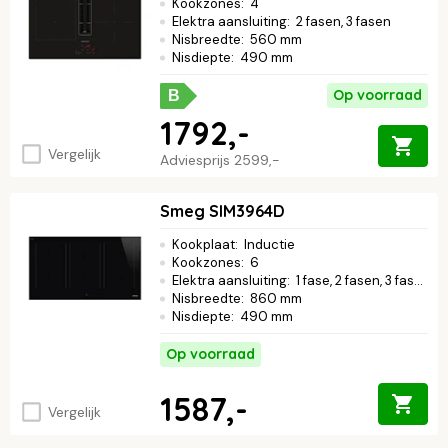
Kookzones
:
4
Elektra aansluiting
:
2 fasen, 3 fasen
Nisbreedte
:
560 mm
Nisdiepte
:
490 mm
Op voorraad
B
1792,-
Vergelijk
Adviesprijs
2599,-
Smeg SIM3964D
Kookplaat
:
Inductie
Kookzones
:
6
Elektra aansluiting
:
1 fase, 2 fasen, 3 fasen
Nisbreedte
:
860 mm
Nisdiepte
:
490 mm
Op voorraad
1587,-
Vergelijk