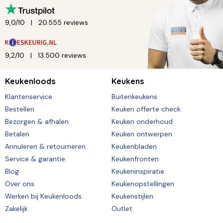
9,0/10
20.555 reviews
9,2/10
13.500 reviews
Keukenloods
Keukens
Klantenservice
Buitenkeukens
Bestellen
Keuken offerte check
Bezorgen & afhalen
Keuken onderhoud
Betalen
Keuken ontwerpen
Annuleren & retourneren
Keukenbladen
Service & garantie
Keukenfronten
Blog
Keukeninspiratie
Over ons
Keukenopstellingen
Werken bij Keukenloods
Keukenstijlen
Zakelijk
Outlet