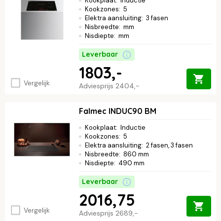
Kookplaat
:
Inductie
Kookzones
:
5
Elektra aansluiting
:
3 fasen
Nisbreedte
:
mm
Nisdiepte
:
mm
Leverbaar
1803,-
Vergelijk
Adviesprijs
2404,-
Falmec INDUC90 BM
Kookplaat
:
Inductie
Kookzones
:
5
Elektra aansluiting
:
2 fasen, 3 fasen
Nisbreedte
:
860 mm
Nisdiepte
:
490 mm
Leverbaar
2016,75
Vergelijk
Adviesprijs
2689,-