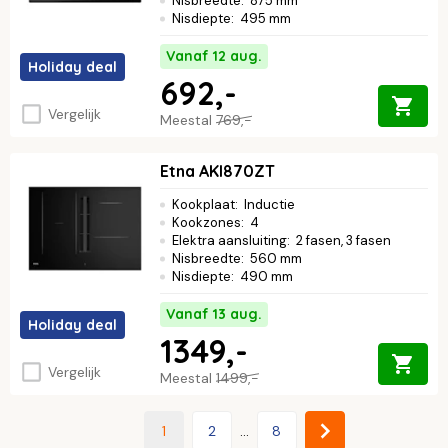
Nisbreedte
:
875 mm
Nisdiepte
:
495 mm
Vanaf 12 aug.
Holiday deal
692,-
Vergelijk
Meestal
769,-
Etna AKI870ZT
Kookplaat
:
Inductie
Kookzones
:
4
Elektra aansluiting
:
2 fasen, 3 fasen
Nisbreedte
:
560 mm
Nisdiepte
:
490 mm
Vanaf 13 aug.
Holiday deal
1349,-
Vergelijk
Meestal
1499,-
1
2
...
8