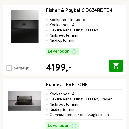
Fisher & Paykel CID834RDTB4
Kookplaat
:
Inductie
Kookzones
:
4
Elektra aansluiting
:
3 fasen
Nisbreedte
:
mm
Nisdiepte
:
mm
Leverbaar
4199,-
Vergelijk
Falmec LEVEL ONE
Kookzones
:
4
Elektra aansluiting
:
2 fasen, 3 fasen
Nisbreedte
:
mm
Nisdiepte
:
mm
Communicatie met afzuigkap
:
Ja
Leverbaar