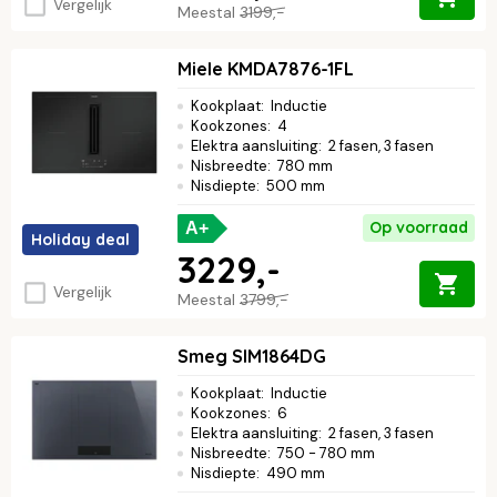
Vergelijk
Meestal
3199,-
Miele KMDA7876-1FL
Kookplaat
:
Inductie
Kookzones
:
4
Elektra aansluiting
:
2 fasen, 3 fasen
Nisbreedte
:
780 mm
Nisdiepte
:
500 mm
Op voorraad
A+
Holiday deal
3229,-
Vergelijk
Meestal
3799,-
Smeg SIM1864DG
Kookplaat
:
Inductie
Kookzones
:
6
Elektra aansluiting
:
2 fasen, 3 fasen
Nisbreedte
:
750 - 780 mm
Nisdiepte
:
490 mm