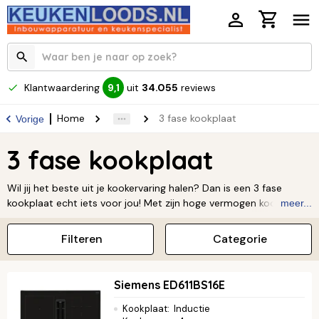
Klantwaardering
uit
34.055
reviews
9,1
Home
3 fase kookplaat
Vorige
3 fase kookplaat
Wil jij het beste uit je kookervaring halen? Dan is een 3 fase
kookplaat echt iets voor jou! Met zijn hoge vermogen kook je
meer...
sneller en efficiënter. Dat is ideaal als je een fanatieke thuiskok
bent of een groot gezin hebt. Of je nu een uitgebreid diner op
Filteren
Categorie
tafel zet of even snel iets opwarmt, een 3 fase kookplaat geeft
je de kracht en flexibiliteit die je nodig hebt. Bij Keukenloods
hebben we een groot assortiment aan moderne en stijlvolle
Siemens ED611BS16E
modellen. Kom langs en ontdek vandaag nog de perfecte
kookplaat voor jouw keuken.
Kookplaat
:
Inductie