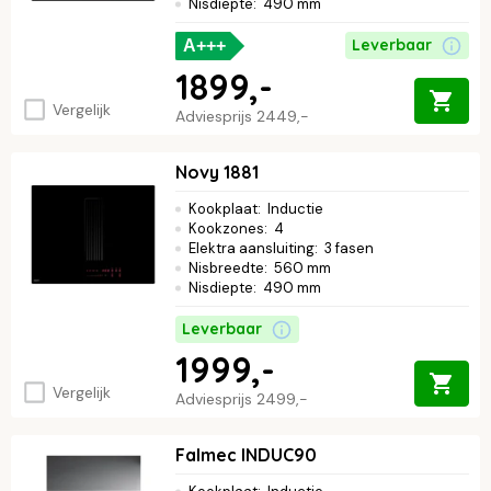
Nisdiepte
:
490 mm
Leverbaar
A+++
1899,-
Vergelijk
Adviesprijs
2449,-
Novy 1881
Kookplaat
:
Inductie
Kookzones
:
4
Elektra aansluiting
:
3 fasen
Nisbreedte
:
560 mm
Nisdiepte
:
490 mm
Leverbaar
1999,-
Vergelijk
Adviesprijs
2499,-
Falmec INDUC90