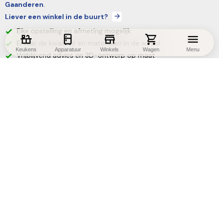
Gaanderen
.
Liever een winkel in de buurt?
Elke opstelling en afmeting mogelijk
Ervaar de kwaliteit en materialen in de winkel
Keukens
Apparatuur
Winkels
Wagen
Menu
Vrijblijvend advies en 3D-ontwerp op maat
Benieuwd naar de mogelijkheden?
Bel 0315-340404
Maak een afspraak