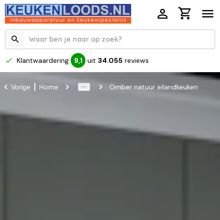
Klantwaardering
uit
34.055
reviews
9,1
Home
Omber natuur eilandkeuken
Vorige