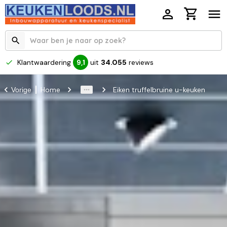
Klantwaardering
uit
34.055
reviews
9,1
Home
Eiken truffelbruine u-keuken
Vorige