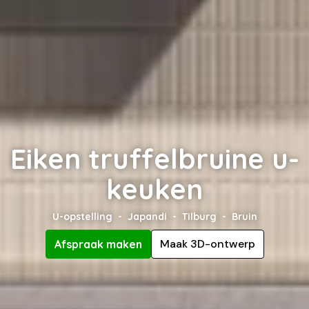
Eiken truffelbruine u-
keuken
U-opstelling
Japandi
Tilburg
Bruin
Maak 3D-ontwerp
Afspraak maken