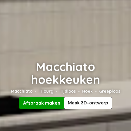
Macchiato
hoekkeuken
Macchiato
Tilburg
Tijdloos
Hoek
Greeploos
Maak 3D-ontwerp
Afspraak maken