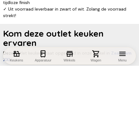
tijdloze finish
✓ Uit voorraad leverbaar in zwart of wit. Zolang de voorraad
strekt!
Kom deze outlet keuken
ervaren
Deze outlet keuken staat opgesteld in onze winkel in
Zaandam
XXL
.
Keukens
Apparatuur
Winkels
Wagen
Menu
EXTRA scherp geprijsde keuken
Zelf demonteren en afhalen op korte termijn
Compleet met alle apparatuur
Interesse in deze outlet keuken?
Bel 075-6163030
Reserveren