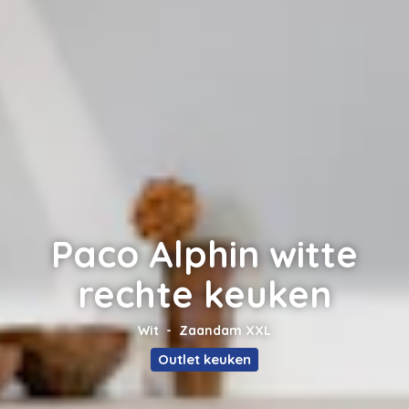
Paco Alphin witte
rechte keuken
Wit
Zaandam XXL
Outlet keuken