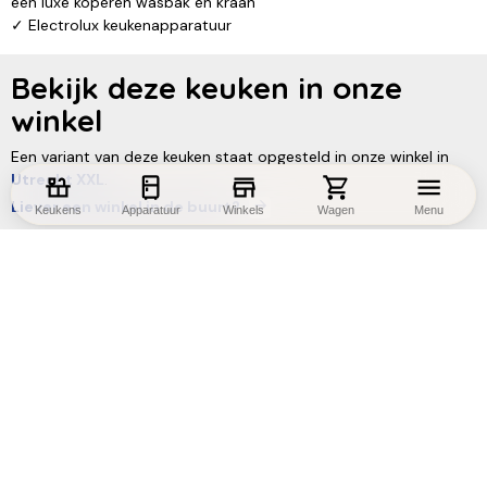
een luxe koperen wasbak en kraan
✓ Electrolux keukenapparatuur
Bekijk deze keuken in onze
winkel
Een variant van deze keuken staat opgesteld in onze winkel in
Utrecht XXL
.
Liever een winkel in de buurt?
Keukens
Apparatuur
Winkels
Wagen
Menu
Elke opstelling en afmeting mogelijk
Ervaar de kwaliteit en materialen in de winkel
Vrijblijvend advies en 3D-ontwerp op maat
Benieuwd naar de mogelijkheden?
Bel 030-2741299
Maak een afspraak