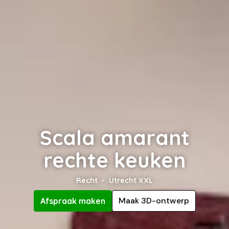
Scala amarant
rechte keuken
Recht
Utrecht XXL
Maak 3D-ontwerp
Afspraak maken