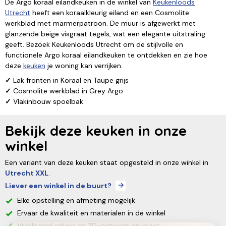
De Argo koraal eilandkeuken in de winkel van
Keukenloods
Utrecht
heeft een koraalkleurig eiland en een Cosmolite
werkblad met marmerpatroon. De muur is afgewerkt met
glanzende beige visgraat tegels, wat een elegante uitstraling
geeft. Bezoek Keukenloods Utrecht om de stijlvolle en
functionele Argo koraal eilandkeuken te ontdekken en zie hoe
deze
keuken
je woning kan verrijken.
✓
Lak fronten in Koraal en Taupe grijs
✓
Cosmolite werkblad in Grey Argo
✓
Vlakinbouw spoelbak
Bekijk deze keuken in onze
winkel
Een variant van deze keuken staat opgesteld in onze winkel in
Utrecht XXL
.
Liever een winkel in de buurt?
Elke opstelling en afmeting mogelijk
Ervaar de kwaliteit en materialen in de winkel
Vrijblijvend advies en 3D-ontwerp op maat