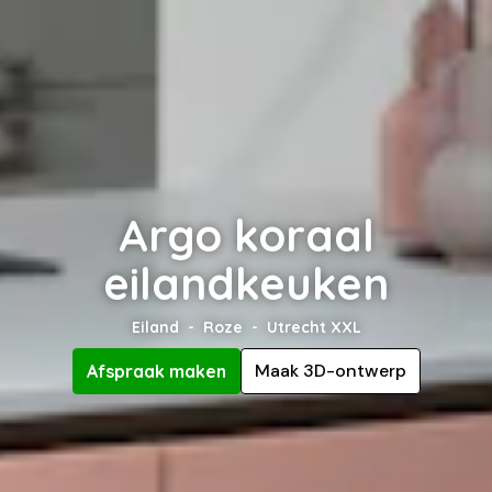
Argo koraal
eilandkeuken
Eiland
Roze
Utrecht XXL
Maak 3D-ontwerp
Afspraak maken