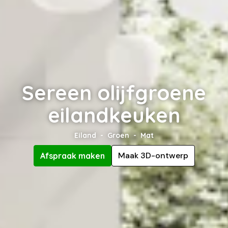
Sereen olijfgroene
eilandkeuken
Eiland
Groen
Mat
Maak 3D-ontwerp
Afspraak maken