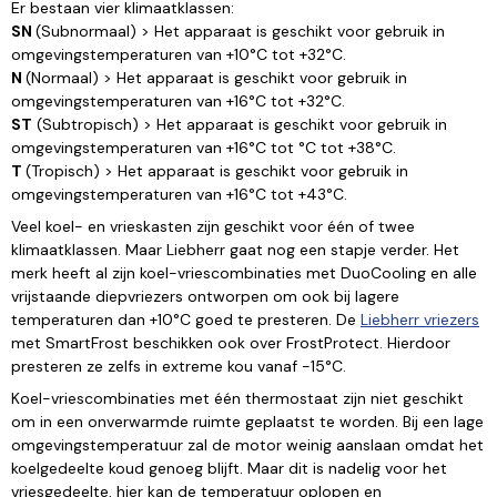
Er bestaan vier klimaatklassen:
SN
(Subnormaal) > Het apparaat is geschikt voor gebruik in
omgevingstemperaturen van +10°C tot +32°C.
N
(Normaal) > Het apparaat is geschikt voor gebruik in
omgevingstemperaturen van +16°C tot +32°C.
ST
(Subtropisch) > Het apparaat is geschikt voor gebruik in
omgevingstemperaturen van +16°C tot °C tot +38°C.
T
(Tropisch) > Het apparaat is geschikt voor gebruik in
omgevingstemperaturen van +16°C tot +43°C.
Veel koel- en vrieskasten zijn geschikt voor één of twee
klimaatklassen. Maar Liebherr gaat nog een stapje verder. Het
merk heeft al zijn koel-vriescombinaties met DuoCooling en alle
vrijstaande diepvriezers ontworpen om ook bij lagere
temperaturen dan +10°C goed te presteren. De
Liebherr vriezers
met SmartFrost beschikken ook over FrostProtect. Hierdoor
presteren ze zelfs in extreme kou vanaf -15°C.
Koel-vriescombinaties met één thermostaat zijn niet geschikt
om in een onverwarmde ruimte geplaatst te worden. Bij een lage
omgevingstemperatuur zal de motor weinig aanslaan omdat het
koelgedeelte koud genoeg blijft. Maar dit is nadelig voor het
vriesgedeelte, hier kan de temperatuur oplopen en