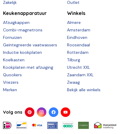
Zakelijk
Outlet
Keukenapparatuur
Winkels
Afzuigkappen
Almere
Combi-magnetrons
Amsterdam
Fornuizen
Eindhoven
Geïntegreerde vaatwassers
Roosendaal
Inductie kookplaten
Rotterdam
Koelkasten
Tilburg
Kookplaten met afzuiging
Utrecht XXL
Quookers
Zaandam XXL
Vriezers
Zwaag
Merken
Bekijk alle winkels
Volg ons