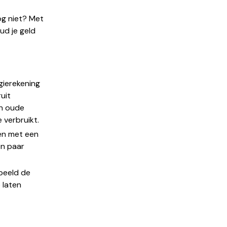
og niet? Met
ud je geld
gierekening
uit
en oude
 verbruikt.
ten met een
en paar
rbeeld de
 laten