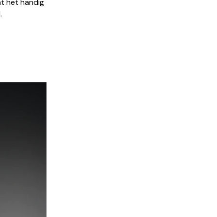
at het handig
.