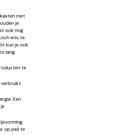
lkasten met
houden je
st ook nog
och iets te
Dit kun je ook
zo lang
producten te
 verbruikt
ergie. Een
 je
ijsvorming.
 op peil te