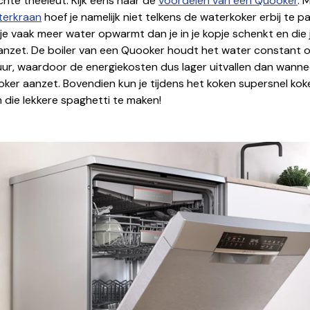
hte theeleut: Kijk eens naar de
voordelen van een Quooker
. 
terkraan
hoef je namelijk niet telkens de waterkoker erbij te p
e vaak meer water opwarmt dan je in je kopje schenkt en die 
anzet. De boiler van een Quooker houdt het water constant 
r, waardoor de energiekosten dus lager uitvallen dan wannee
ker aanzet. Bovendien kun je tijdens het koken supersnel ko
die lekkere spaghetti te maken!