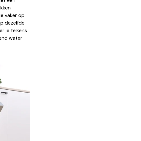
Met een
akken,
je vaker op
op dezelfde
r je telkens
kend water