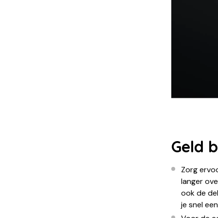
Geld 
Zorg ervo
langer ov
ook de dek
je snel ee