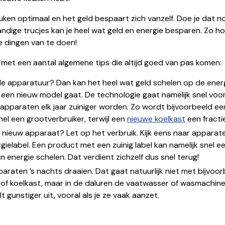
uken optimaal en het geld bespaart zich vanzelf. Doe je dat n
ndige trucjes kan je heel wat geld en energie besparen. Zo ho
e dingen van te doen!
met een aantal algemene tips die altijd goed van pas komen:
de apparatuur? Dan kan het heel wat geld schelen op de ener
r een nieuw model gaat. De technologie gaat namelijk snel voor
apparaten elk jaar zuiniger worden. Zo wordt bijvoorbeeld e
nel een grootverbruiker, terwijl een
nieuwe koelkast
een fractie
n nieuw apparaat? Let op het verbruik. Kijk eens naar appara
rgielabel. Een product met een zuinig label kan namelijk snel e
an energie schelen. Dat verdient zichzelf dus snel terug!
paraten ’s nachts draaien. Dat gaat natuurlijk niet met bijvoo
of koelkast, maar in de daluren de vaatwasser of wasmachine
t gunstiger uit, vooral als je ze vaak aanzet.