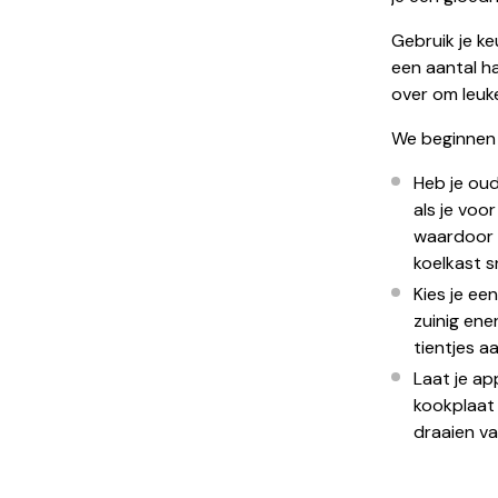
Gebruik je ke
een aantal ha
over om leuk
We beginnen 
Heb je ou
als je voo
waardoor 
koelkast s
Kies je ee
zuinig ene
tientjes a
Laat je ap
kookplaat 
draaien val