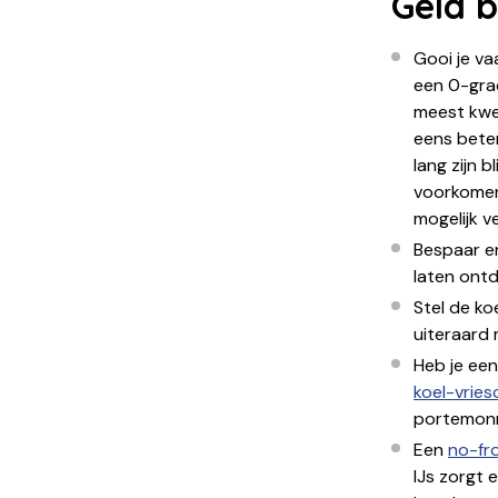
Geld 
Gooi je va
een 0-gra
meest kwe
eens beter
lang zijn 
voorkome
mogelijk ve
Bespaar e
laten ontd
Stel de ko
uiteraard 
Heb je een
koel-vrie
portemon
Een
no-fr
IJs zorgt 