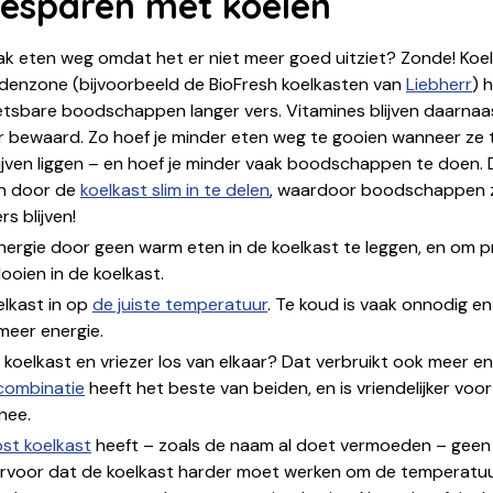
besparen met koelen
ak eten weg omdat het er niet meer goed uitziet? Zonde! Koe
denzone (bijvoorbeeld de BioFresh koelkasten van
Liebherr
) 
tsbare boodschappen langer vers. Vitamines blijven daarnaa
 bewaard. Zo hoef je minder eten weg te gooien wanneer ze t
blijven liggen – en hoef je minder vaak boodschappen te doen. 
n door de
koelkast slim in te delen
, waardoor boodschappen 
rs blijven!
nergie door geen warm eten in de koelkast te leggen, en om 
ooien in de koelkast.
elkast in op
de juiste temperatuur
. Te koud is vaak onnodig en
meer energie.
 koelkast en vriezer los van elkaar? Dat verbruikt ook meer en
scombinatie
heeft het beste van beiden, en is vriendelijker voor
nee.
ost koelkast
heeft – zoals de naam al doet vermoeden – geen 
ervoor dat de koelkast harder moet werken om de temperatuur