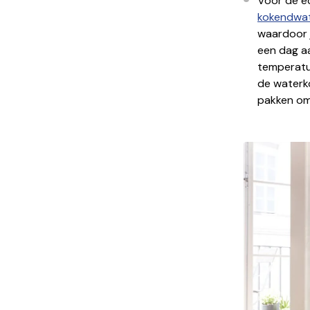
Voor de ec
kokendwa
waardoor j
een dag a
temperatuu
de waterko
pakken om 