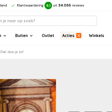
rland
Klantwaardering
uit
34.055
reviews
9,1
n
Buiten
Outlet
Acties
Winkels
Dat doe je zo!