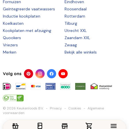
Fornuizen
Eindhoven
Geïntegreerde vaatwassers
Roosendaal
Inductie kookplaten
Rotterdam
Koelkasten
Tilburg
Kookplaten met afzuiging
Utrecht XXL
Quookers
Zaandam XXL
Vriezers
Zwaag
Merken
Bekijk alle winkels
Volg ons
© 2026 Keukenloods B.V.
Privacy
Cookies
Algemene
voorwaarden