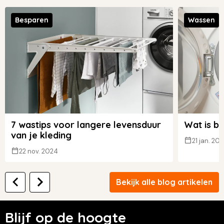
Besparen
Wassen
7 wastips voor langere levensduur
Wat is b
van je kleding
21 jan. 20
22 nov. 2024
Bekijk alle blog artikelen
Blijf op de hoogte