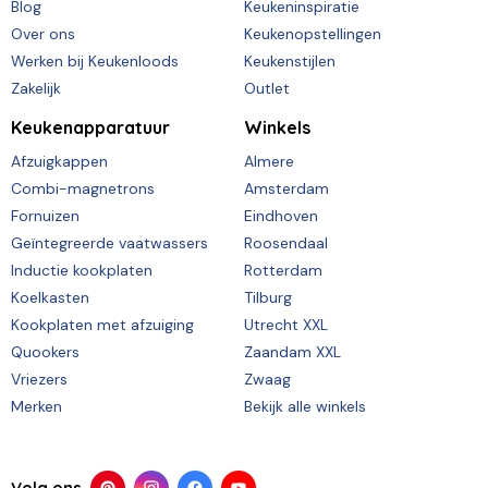
Blog
Keukeninspiratie
Over ons
Keukenopstellingen
Werken bij Keukenloods
Keukenstijlen
Zakelijk
Outlet
Keukenapparatuur
Winkels
Afzuigkappen
Almere
Combi-magnetrons
Amsterdam
Fornuizen
Eindhoven
Geïntegreerde vaatwassers
Roosendaal
Inductie kookplaten
Rotterdam
Koelkasten
Tilburg
Kookplaten met afzuiging
Utrecht XXL
Quookers
Zaandam XXL
Vriezers
Zwaag
Merken
Bekijk alle winkels
Volg ons