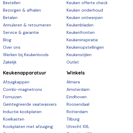
Bestellen
Keuken offerte check
Bezorgen & afhalen
Keuken onderhoud
Betalen
Keuken ontwerpen
Annuleren & retourneren
Keukenbladen
Service & garantie
Keukenfronten
Blog
Keukeninspiratie
Over ons
Keukenopstellingen
Werken bij Keukenloods
Keukenstijlen
Zakelijk
Outlet
Keukenapparatuur
Winkels
Afzuigkappen
Almere
Combi-magnetrons
Amsterdam
Fornuizen
Eindhoven
Geïntegreerde vaatwassers
Roosendaal
Inductie kookplaten
Rotterdam
Koelkasten
Tilburg
Kookplaten met afzuiging
Utrecht XXL