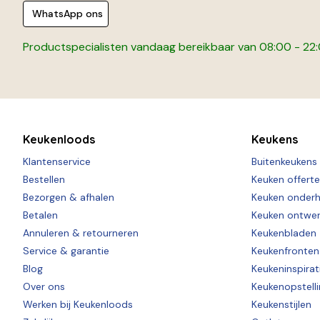
WhatsApp ons
Productspecialisten vandaag bereikbaar van 08:00 - 22
Keukenloods
Keukens
Klantenservice
Buitenkeukens
Bestellen
Keuken offert
Bezorgen & afhalen
Keuken onder
Betalen
Keuken ontwe
Annuleren & retourneren
Keukenbladen
Service & garantie
Keukenfronten
Blog
Keukeninspirat
Over ons
Keukenopstell
Werken bij Keukenloods
Keukenstijlen