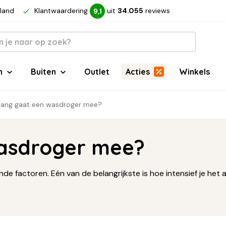
rland
Klantwaardering
uit
34.055
reviews
9,1
n
Buiten
Outlet
Acties
Winkels
lang gaat een wasdroger mee?
wasdroger mee?
nde factoren. Eén van de belangrijkste is hoe intensief je he