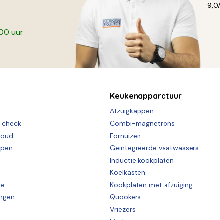
9,0
:00 uur
Keukenapparatuur
Afzuigkappen
e check
Combi-magnetrons
houd
Fornuizen
rpen
Geïntegreerde vaatwassers
Inductie kookplaten
Koelkasten
ie
Kookplaten met afzuiging
ingen
Quookers
Vriezers