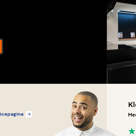
s
Kl
icepagina
Mee