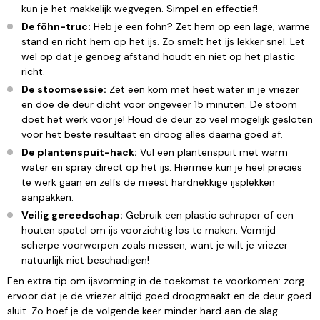
kun je het makkelijk wegvegen. Simpel en effectief!
De föhn-truc:
Heb je een föhn? Zet hem op een lage, warme
stand en richt hem op het ijs. Zo smelt het ijs lekker snel. Let
wel op dat je genoeg afstand houdt en niet op het plastic
richt.
De stoomsessie:
Zet een kom met heet water in je vriezer
en doe de deur dicht voor ongeveer 15 minuten. De stoom
doet het werk voor je! Houd de deur zo veel mogelijk gesloten
voor het beste resultaat en droog alles daarna goed af.
De plantenspuit-hack:
Vul een plantenspuit met warm
water en spray direct op het ijs. Hiermee kun je heel precies
te werk gaan en zelfs de meest hardnekkige ijsplekken
aanpakken.
Veilig gereedschap:
Gebruik een plastic schraper of een
houten spatel om ijs voorzichtig los te maken. Vermijd
scherpe voorwerpen zoals messen, want je wilt je vriezer
natuurlijk niet beschadigen!
Een extra tip om ijsvorming in de toekomst te voorkomen: zorg
ervoor dat je de vriezer altijd goed droogmaakt en de deur goed
sluit. Zo hoef je de volgende keer minder hard aan de slag.