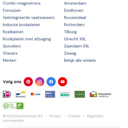
Combi-magnetrons
Amsterdam
Fornuizen
Eindhoven
Geïntegreerde vaatwassers
Roosendaal
Inductie kookplaten
Rotterdam
Koelkasten
Tilburg
Kookplaten met afzuiging
Utrecht XXL
Quookers
Zaandam XXL
Vriezers
Zwaag
Merken
Bekijk alle winkels
Volg ons
© 2026 Keukenloods B.V.
Privacy
Cookies
Algemene
voorwaarden