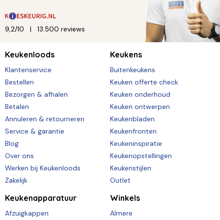
9,2/10
13.500 reviews
Keukenloods
Keukens
Klantenservice
Buitenkeukens
Bestellen
Keuken offerte check
Bezorgen & afhalen
Keuken onderhoud
Betalen
Keuken ontwerpen
Annuleren & retourneren
Keukenbladen
Service & garantie
Keukenfronten
Blog
Keukeninspiratie
Over ons
Keukenopstellingen
Werken bij Keukenloods
Keukenstijlen
Zakelijk
Outlet
Keukenapparatuur
Winkels
Afzuigkappen
Almere