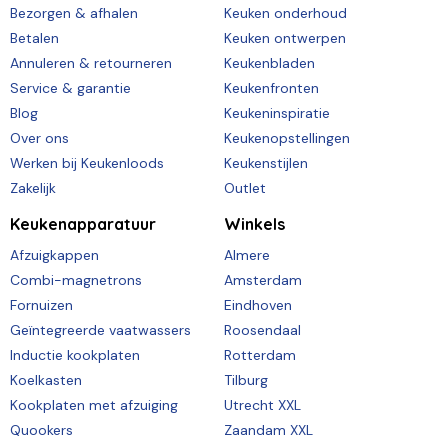
Bezorgen & afhalen
Keuken onderhoud
Betalen
Keuken ontwerpen
Annuleren & retourneren
Keukenbladen
Service & garantie
Keukenfronten
Blog
Keukeninspiratie
Over ons
Keukenopstellingen
Werken bij Keukenloods
Keukenstijlen
Zakelijk
Outlet
Keukenapparatuur
Winkels
Afzuigkappen
Almere
Combi-magnetrons
Amsterdam
Fornuizen
Eindhoven
Geïntegreerde vaatwassers
Roosendaal
Inductie kookplaten
Rotterdam
Koelkasten
Tilburg
Kookplaten met afzuiging
Utrecht XXL
Quookers
Zaandam XXL