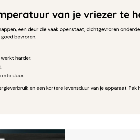
mperatuur van je vriezer te h
schappen, een deur die vaak openstaat, dichtgevroren onderde
es goed bevroren.
 werkt harder.
.
armte door.
ieverbruik en een kortere levensduur van je apparaat. Pak het