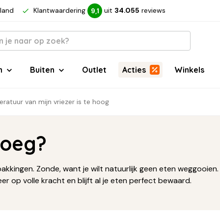
rland
Klantwaardering
uit
34.055
reviews
9,1
n
Buiten
Outlet
Acties
Winkels
ratuur van mijn vriezer is te hoog
noeg?
pakkingen. Zonde, want je wilt natuurlijk geen eten weggooien. 
er op volle kracht en blijft al je eten perfect bewaard.