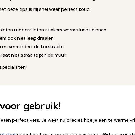
t deze tips is hij snel weer perfect koud:
sleten rubbers laten stiekem warme lucht binnen.
hem ook niet leeg draaien.
 en vermindert de koelkracht.
araat niet strak tegen de muur.
specialisten!
 voor gebruik!
ten perfect vers. Je weet nu precies hoe je een te warme vri
 of chat
gerust met onze productspecialisten. Wij helpen je dir