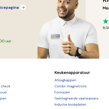
icepagina
Mee
9,0
:00 uur
Keukenapparatuur
Afzuigkappen
e check
Combi-magnetrons
houd
Fornuizen
rpen
Geïntegreerde vaatwassers
Inductie kookplaten