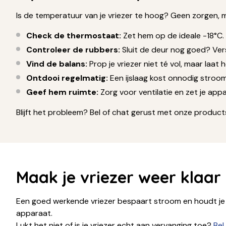
Is de temperatuur van je vriezer te hoog? Geen zorgen, me
Check de thermostaat:
Zet hem op de ideale -18°C.
Controleer de rubbers:
Sluit de deur nog goed? Ver
Vind de balans:
Prop je vriezer niet té vol, maar laat 
Ontdooi regelmatig:
Een ijslaag kost onnodig stroom
Geef hem ruimte:
Zorg voor ventilatie en zet je app
Blijft het probleem? Bel of chat gerust met onze product
Maak je vriezer weer klaar
Een goed werkende vriezer bespaart stroom en houdt je e
apparaat.
Lukt het niet of is je vriezer echt aan vervanging toe?
Bel