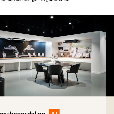
antbeoordeling
9,1