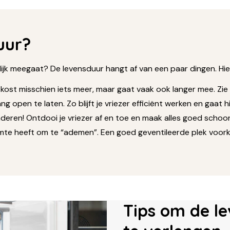
uur?
ijk meegaat? De levensduur hangt af van een paar dingen. Hier 
ost misschien iets meer, maar gaat vaak ook langer mee. Zie 
g open te laten. Zo blijft je vriezer efficiënt werken en gaat h
en! Ontdooi je vriezer af en toe en maak alles goed schoon.
mte heeft om te “ademen”. Een goed geventileerde plek voorko
Tips om de le