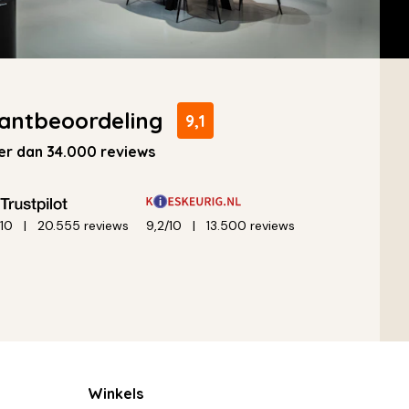
antbeoordeling
9,1
r dan 34.000 reviews
/10
20.555 reviews
9,2/10
13.500 reviews
Winkels