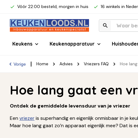
Vóór 22:00 besteld, morgen in huis
16 winkels in Nede
Keukens
Keukenapparatuur
Huishoude
Home
Advies
Vriezers FAQ
Hoe lang
Vorige
Hoe lang gaat een v
Ontdek de gemiddelde levensduur van je vriezer
Een
vriezer
is superhandig en eigenlijk onmisbaar in je ke
Maar hoe lang gaat zo’n apparaat eigenlijk mee? Dat is e