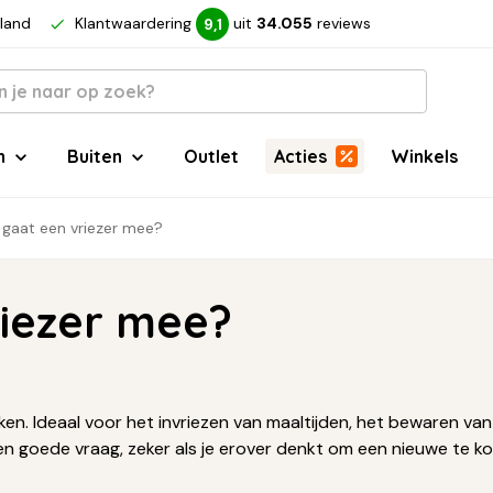
rland
Klantwaardering
uit
34.055
reviews
9,1
n
Buiten
Outlet
Acties
Winkels
 gaat een vriezer mee?
riezer mee?
uken. Ideaal voor het invriezen van maaltijden, het bewaren va
en goede vraag, zeker als je erover denkt om een nieuwe te k