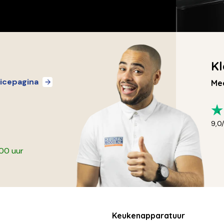
Kl
icepagina
Mee
9,0
:00 uur
Keukenapparatuur