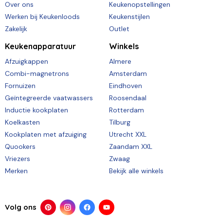
Over ons
Keukenopstellingen
Werken bij Keukenloods
Keukenstijlen
Zakelijk
Outlet
Keukenapparatuur
Winkels
Afzuigkappen
Almere
Combi-magnetrons
Amsterdam
Fornuizen
Eindhoven
Geïntegreerde vaatwassers
Roosendaal
Inductie kookplaten
Rotterdam
Koelkasten
Tilburg
Kookplaten met afzuiging
Utrecht XXL
Quookers
Zaandam XXL
Vriezers
Zwaag
Merken
Bekijk alle winkels
Volg ons