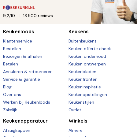
9,2/10
13.500 reviews
Keukenloods
Keukens
Klantenservice
Buitenkeukens
Bestellen
Keuken offerte check
Bezorgen & afhalen
Keuken onderhoud
Betalen
Keuken ontwerpen
Annuleren & retourneren
Keukenbladen
Service & garantie
Keukenfronten
Blog
Keukeninspiratie
Over ons
Keukenopstellingen
Werken bij Keukenloods
Keukenstijlen
Zakelijk
Outlet
Keukenapparatuur
Winkels
Afzuigkappen
Almere