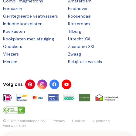
Combi-magnetrons
Amsterdam
Fornuizen
Eindhoven
Geïntegreerde vaatwassers
Roosendaal
Inductie kookplaten
Rotterdam
Koelkasten
Tilburg
Kookplaten met afzuiging
Utrecht XXL
Quookers
Zaandam XXL
Vriezers
Zwaag
Merken
Bekijk alle winkels
Volg ons
© 2026 Keukenloods B.V.
Privacy
Cookies
Algemene
voorwaarden