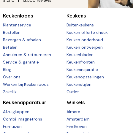
9,2/10
13.500 reviews
Keukenloods
Keukens
Klantenservice
Buitenkeukens
Bestellen
Keuken offerte check
Bezorgen & afhalen
Keuken onderhoud
Betalen
Keuken ontwerpen
Annuleren & retourneren
Keukenbladen
Service & garantie
Keukenfronten
Blog
Keukeninspiratie
Over ons
Keukenopstellingen
Werken bij Keukenloods
Keukenstijlen
Zakelijk
Outlet
Keukenapparatuur
Winkels
Afzuigkappen
Almere
Combi-magnetrons
Amsterdam
Fornuizen
Eindhoven