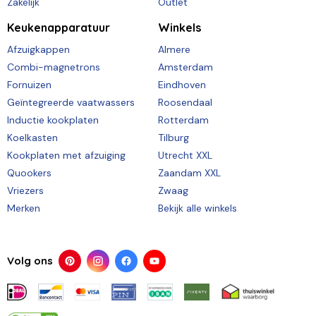
Zakelijk
Outlet
Keukenapparatuur
Winkels
Afzuigkappen
Almere
Combi-magnetrons
Amsterdam
Fornuizen
Eindhoven
Geïntegreerde vaatwassers
Roosendaal
Inductie kookplaten
Rotterdam
Koelkasten
Tilburg
Kookplaten met afzuiging
Utrecht XXL
Quookers
Zaandam XXL
Vriezers
Zwaag
Merken
Bekijk alle winkels
Volg ons