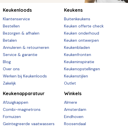
Keukenloods
Keukens
Klantenservice
Buitenkeukens
Bestellen
Keuken offerte check
Bezorgen & afhalen
Keuken onderhoud
Betalen
Keuken ontwerpen
Annuleren & retourneren
Keukenbladen
Service & garantie
Keukenfronten
Blog
Keukeninspiratie
Over ons
Keukenopstellingen
Werken bij Keukenloods
Keukenstijlen
Zakelijk
Outlet
Keukenapparatuur
Winkels
Afzuigkappen
Almere
Combi-magnetrons
Amsterdam
Fornuizen
Eindhoven
Geïntegreerde vaatwassers
Roosendaal